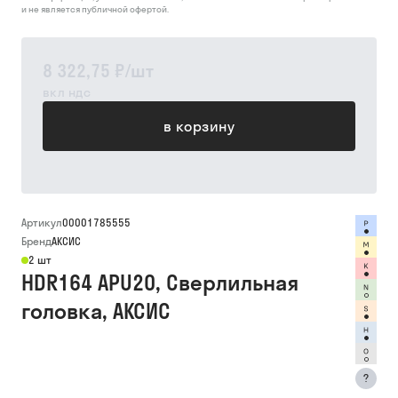
и не является публичной офертой.
8 322,75 ₽
/
шт
вкл ндс
в корзину
Артикул
00001785555
Бренд
АКСИС
2 шт
HDR164 APU20, Сверлильная
головка, АКСИС
?