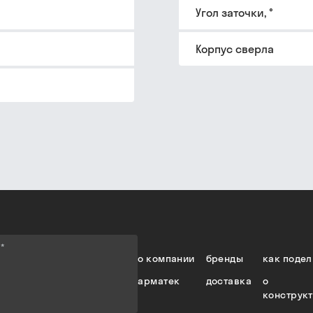
Угол заточки, °
Корпус сверла
е
*
о компании
бренды
как подел
арматек
доставка
о
конструк