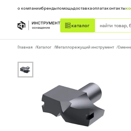
о компании
бренды
помощь
доставка
оплата
контакты
ко
каталог
Главная
/
Каталог
/
Металлорежущий инструмент
/
Сменн