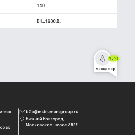
140
DH...1600.B..
менеджер
иться
b2b@instrumentgroup.ru
Нижний Новгород,
Московское шоссе 352Е
торах