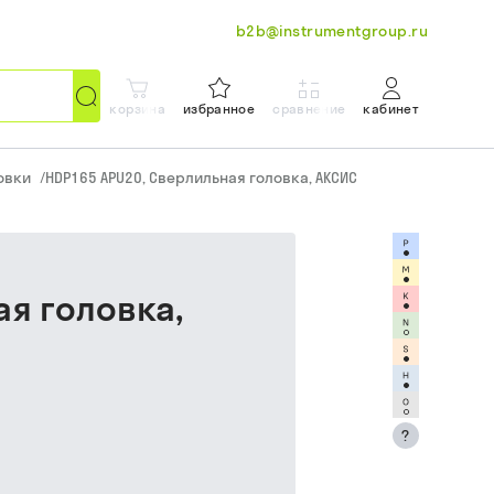
b2b@instrumentgroup.ru
корзина
избранное
сравнение
кабинет
овки
/
HDP165 APU20, Сверлильная головка, АКСИС
ая головка,
?