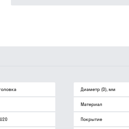
головка
Диаметр (D), мм
Материал
PU20
Покрытие