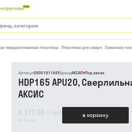
new
нструкторы
ые твердосплавные пластины
/
Пластины для сверл
/
Сменные гол
Артикул
00001811945
Бренд
АКСИС
Под заказ
HDP165 APU20, Сверлильн
АКСИС
8 317,68 ₽
/
шт
в корзину
вкл ндс