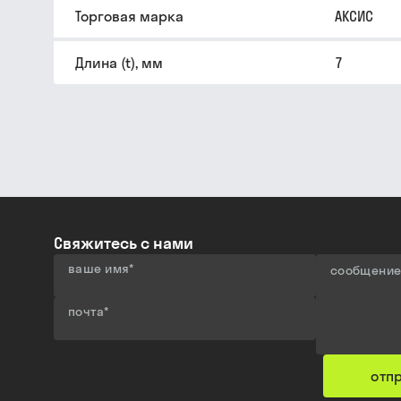
Торговая марка
АКСИС
Длина (t), мм
7
Свяжитесь с нами
ваше имя
*
сообщени
почта
*
отп