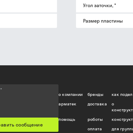
Угол заточки, °
Размер пластины
е
*
о компании
бренды
как подел
арматек
доставка
о
конструк
помощь
роботы
конструк
равить сообщение
оплата
для групп