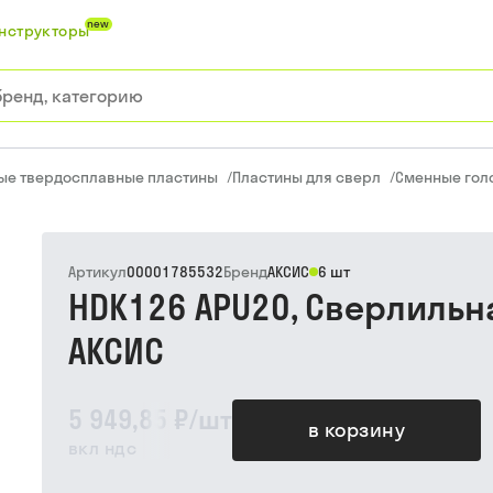
new
нструкторы
ые твердосплавные пластины
/
Пластины для сверл
/
Сменные гол
Артикул
00001785532
Бренд
АКСИС
6 шт
HDK126 APU20, Сверлильн
АКСИС
5 949,85 ₽
/
шт
в корзину
вкл ндс