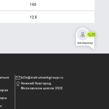
140
12.6
менеджер
иться
b2b@instrumentgroup.ru
Нижний Новгород,
Московское шоссе 352Е
торах
торы
ы