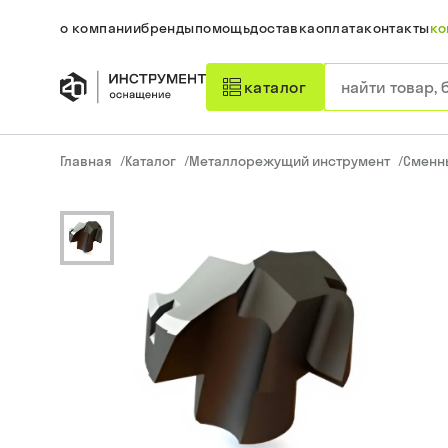
о компании
бренды
помощь
доставка
оплата
контакты
ко
каталог
Главная
/
Каталог
/
Металлорежущий инструмент
/
Сменн