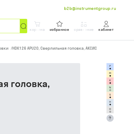
b2b@instrumentgroup.ru
корзина
избранное
сравнение
кабинет
овки
/
HDK126 APU20, Сверлильная головка, АКСИС
ая головка,
?