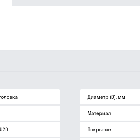
головка
Диаметр (D), мм
Материал
PU20
Покрытие