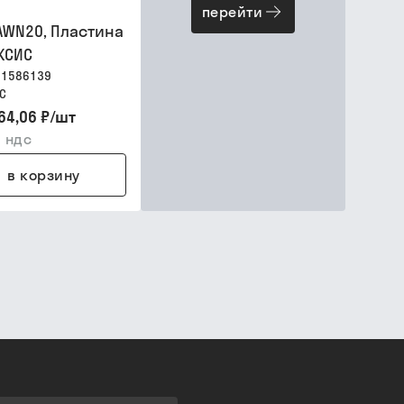
перейти
AWN20, Пластина
КСИС
01586139
С
64,06 ₽
/
шт
 ндс
в корзину