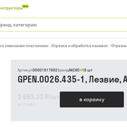
new
нструкторы
 со сменными пластинами
/
Отрезка и обработка канавок
/
Отрезны
Артикул
00001817682
Бренд
АКСИС
18 шт
GPEN.0026.435-1, Лезвие, 
2 683,33 ₽
/
шт
в корзину
вкл ндс