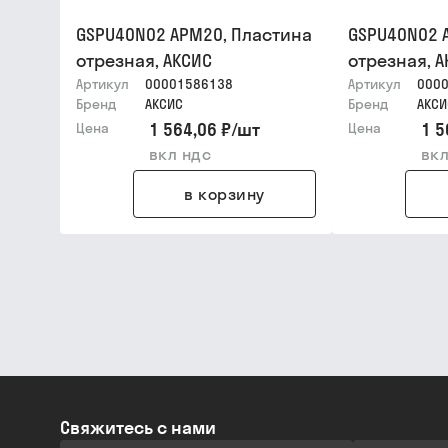
GSPU40N02 APM20, Пластина
GSPU40N02 
отрезная, АКСИС
отрезная, А
Артикул
00001586138
Артикул
000
Бренд
АКСИС
Бренд
АКСИ
1 564,06 ₽
/
шт
1 5
Цена
Цена
вкл ндс
вкл
в корзину
Свяжитесь с нами