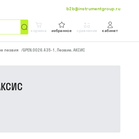
b2b@instrumentgroup.ru
корзина
избранное
сравнение
кабинет
е лезвия
/
GPEN.0026.435-1, Лезвие, АКСИС
АКСИС