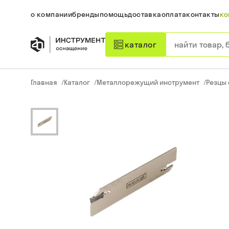
о компании
бренды
помощь
доставка
оплата
контакты
ко
каталог
Главная
/
Каталог
/
Металлорежущий инструмент
/
Резцы