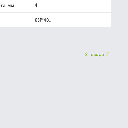
ти, мм
4
GSP*40..
2
товара