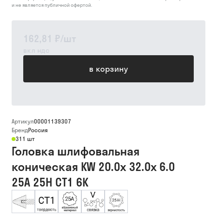
и не является публичной офертой.
162,81 ₽
/
шт
вкл ндс
в корзину
Артикул
00001139307
Бренд
Россия
311 шт
Головка шлифовальная
коническая KW 20.0х 32.0х 6.0
25А 25Н СТ1 6К