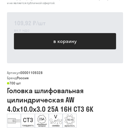
и не является публичной офертой.
109,92 ₽
/
шт
вкл ндс
в корзину
Артикул
00001109328
Бренд
Россия
700 шт
Головка шлифовальная
цилиндрическая AW
4.0х10.0х3.0 25А 16Н СТ3 6К