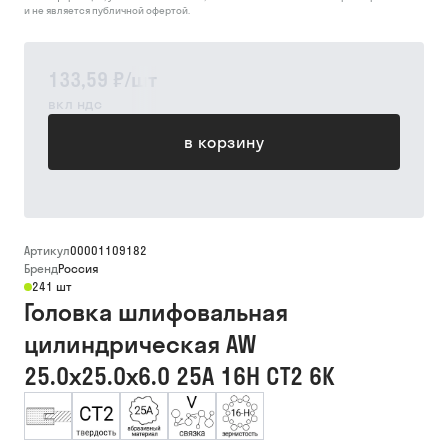
и не является публичной офертой.
133,59 ₽
/
шт
вкл ндс
в корзину
Артикул
00001109182
Бренд
Россия
241 шт
Головка шлифовальная
цилиндрическая AW
25.0х25.0х6.0 25А 16Н СТ2 6К