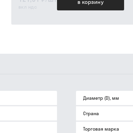
в корзину
вкл ндс
Диаметр (D), мм
Страна
Торговая марка