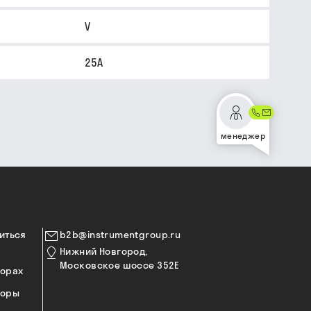
V
25A
менеджер
иться
b2b@instrumentgroup.ru
Нижний Новгород,
Московское шоссе 352Е
торах
торы