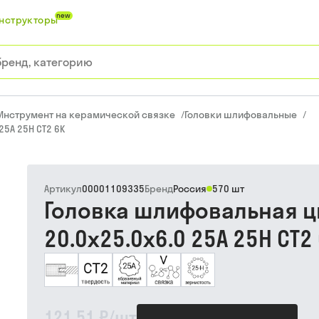
new
нструкторы
Инструмент на керамической связке
/
Головки шлифовальные
/
5А 25Н СТ2 6К
Артикул
00001109335
Бренд
Россия
570 шт
Головка шлифовальная 
20.0х25.0х6.0 25А 25Н СТ2
121,51 ₽
/
шт