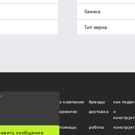
Связка
Тип зерна
е
*
о компании
бренды
как подел
арматек
доставка
о
конструк
помощь
роботы
конструк
равить сообщение