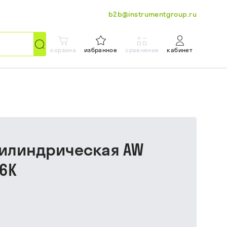
b2b@instrumentgroup.ru
корзина
избранное
сравнение
кабинет
цилиндрическая AW
 6К