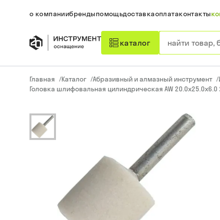
о компании
бренды
помощь
доставка
оплата
контакты
ко
каталог
Главная
/
Каталог
/
Абразивный и алмазный инструмент
/
Головка шлифовальная цилиндрическая AW 20.0х25.0х6.0 2