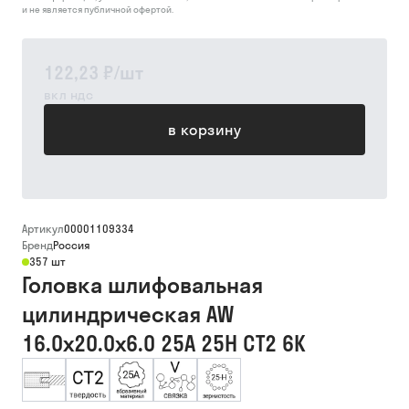
и не является публичной офертой.
122,23 ₽
/
шт
вкл ндс
в корзину
Артикул
00001109334
Бренд
Россия
357 шт
Головка шлифовальная
цилиндрическая AW
16.0х20.0х6.0 25А 25Н СТ2 6К