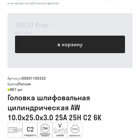
и не является публичной офертой.
128,27 ₽
/
шт
вкл ндс
в корзину
Артикул
00001109332
Бренд
Россия
867 шт
Головка шлифовальная
цилиндрическая AW
10.0х25.0х3.0 25А 25Н С2 6К