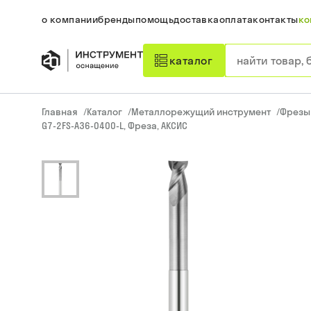
о компании
бренды
помощь
доставка
оплата
контакты
ко
каталог
Главная
/
Каталог
/
Металлорежущий инструмент
/
Фрезы
G7-2FS-A36-0400-L, Фреза, АКСИС