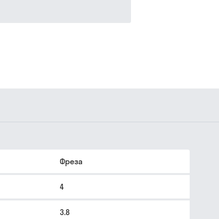
Фреза
4
3.8