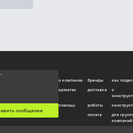
е
*
о компании
бренды
как подел
арматек
доставка
о
конструк
помощь
роботы
конструк
равить сообщение
оплата
для групп
компаний