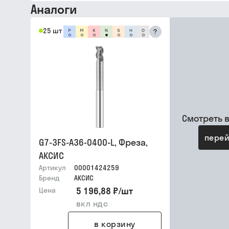
Аналоги
25 шт
?
Смотреть 
перей
G7-3FS-A36-0400-L, Фреза,
АКСИС
Артикул
00001424259
Бренд
АКСИС
5 196,88 ₽
/
шт
Цена
вкл ндс
в корзину