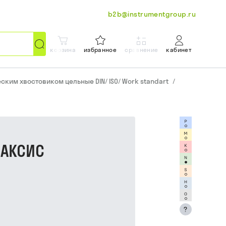
b2b@instrumentgroup.ru
корзина
избранное
сравнение
кабинет
ким хвостовиком цельные DIN/ ISO/ Work standart
/
 АКСИС
?