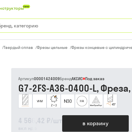
new
нструкторы
/
Твердый сплав
/
Фрезы цельные
/
Фрезы концевые с цилиндричес
Артикул
00001424009
Бренд
АКСИС
Под заказ
G7-2FS-A36-0400-L, Фреза,
4 566,42 ₽
/
шт
в корзину
вкл ндс