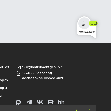
менеджер
иться
b2b@instrumentgroup.ru
Нижний Новгород,
Московское шоссе 352Е
торах
торы
ы