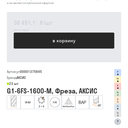
и не является публичной офертой.
38 451,15 ₽
/
шт
вкл ндс
в корзину
Артикул
00001375645
Бренд
АКСИС
23 шт
G1-6FS-1600-M, Фреза, АКСИС
?