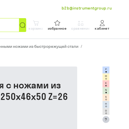
b2b@instrumentgroup.ru
корзина
избранное
сравнение
кабинет
енными ножами из быстрорежущей стали
/
я с ножами из
250х46х50 Z=26
?