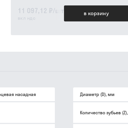
11 097,12 ₽
/
шт
в корзину
вкл ндс
рцевая насадная
Диаметр (D), мм
Количество зубьев (Z)