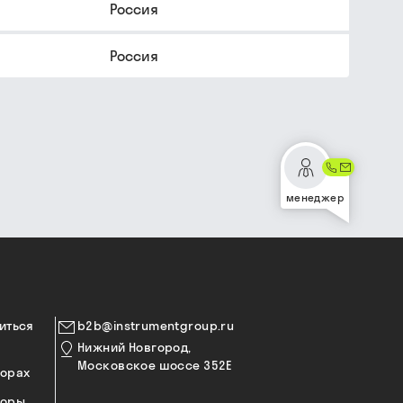
Россия
Россия
менеджер
иться
b2b@instrumentgroup.ru
Нижний Новгород,
Московское шоссе 352Е
торах
торы