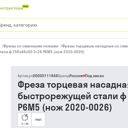
new
нструкторы
/
Фрезы со сменными ножами
/
Фрезы торцевые насадные со см
али ф 250х46х50 Z=26 Р6М5 (нож 2020-0026)
Артикул
00000111846
Бренд
Россия
Под заказ
Фреза торцевая насадна
быстрорежущей стали ф 
Р6М5 (нож 2020-0026)