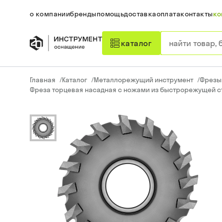
о компании
бренды
помощь
доставка
оплата
контакты
ко
каталог
Главная
/
Каталог
/
Металлорежущий инструмент
/
Фрезы
Фреза торцевая насадная с ножами из быстрорежущей ст