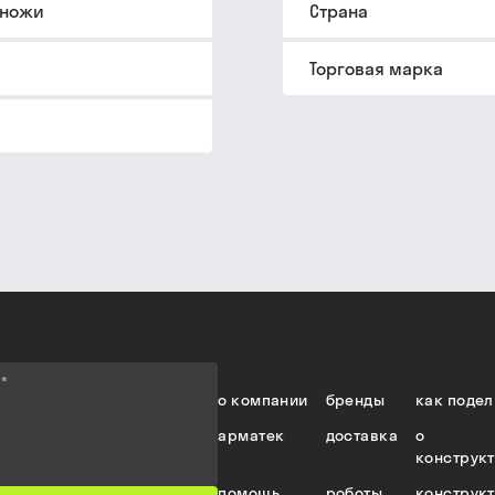
 ножи
Страна
Торговая марка
е
*
о компании
бренды
как подел
арматек
доставка
о
конструк
помощь
роботы
конструк