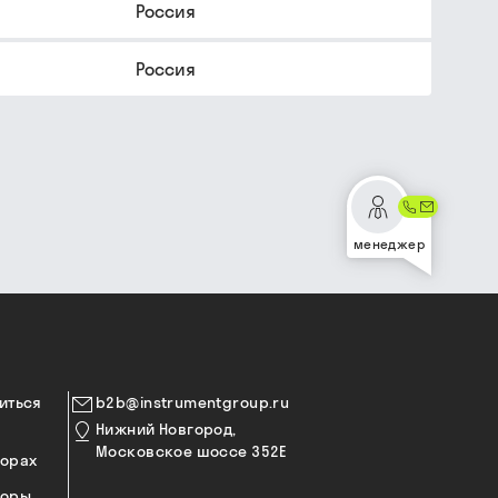
Россия
Россия
менеджер
иться
b2b@instrumentgroup.ru
Нижний Новгород,
Московское шоссе 352Е
торах
торы