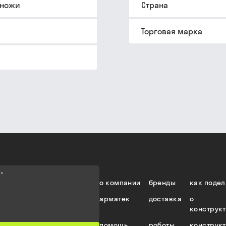
 ножи
Страна
Торговая марка
е
*
о компании
бренды
как подел
арматек
доставка
о
конструк
помощь
роботы
конструк