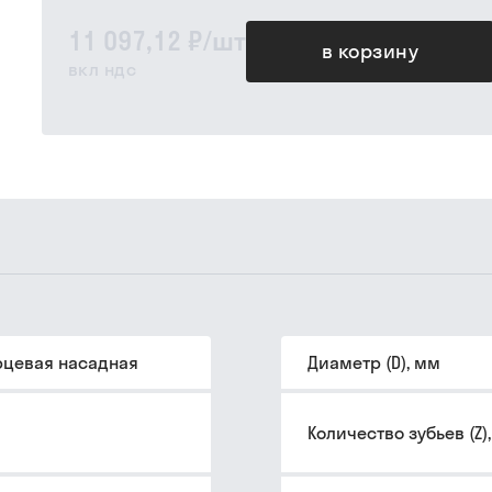
11 097,12 ₽
/
шт
в корзину
вкл ндс
рцевая насадная
Диаметр (D), мм
Количество зубьев (Z)