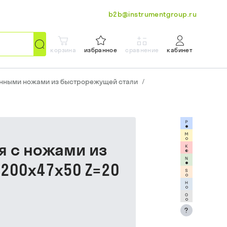
b2b@instrumentgroup.ru
корзина
избранное
сравнение
кабинет
енными ножами из быстрорежущей стали
/
я с ножами из
200х47х50 Z=20
?