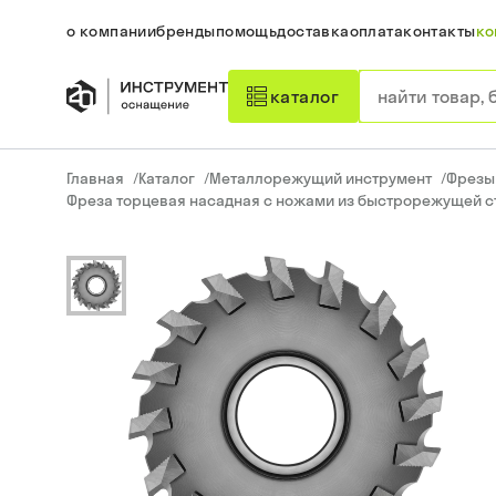
о компании
бренды
помощь
доставка
оплата
контакты
ко
каталог
Главная
/
Каталог
/
Металлорежущий инструмент
/
Фрезы
Фреза торцевая насадная с ножами из быстрорежущей ст