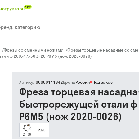
new
нструкторы
/
Фрезы со сменными ножами
/
Фрезы торцевые насадные со см
али ф 200х47х50 Z=20 Р6М5 (нож 2020-0026)
Артикул
00000111842
Бренд
Россия
Под заказ
Фреза торцевая насадна
быстрорежущей стали ф 
Р6М5 (нож 2020-0026)