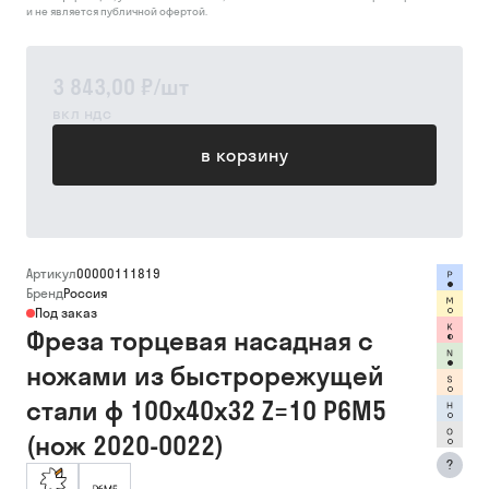
и не является публичной офертой.
3 843,00 ₽
/
шт
вкл ндс
в корзину
Артикул
00000111819
Бренд
Россия
Под заказ
Фреза торцевая насадная с
ножами из быстрорежущей
стали ф 100х40х32 Z=10 Р6М5
(нож 2020-0022)
?