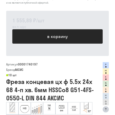
и не является публичной офертой.
1 555,89 ₽
/
шт
вкл ндс
в корзину
Артикул
00001740197
Бренд
АКСИС
10 шт
Фреза концевая цх ф 5.5х 24х
68 4-п хв. 6мм HSSCo8 G51-4FS-
0550-L DIN 844 АКСИС
?