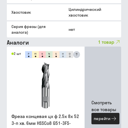
Цилиндрический
Хвостовик
хвостовик
Серия фрезы (для
нет
аналога)
Аналоги
1
товар
2 шт
?
Смотреть
все товары
Фреза концевая цх ф 2.5х 8х 52
перейти
3-п хв. 6мм HSSCo8 G51-3FS-