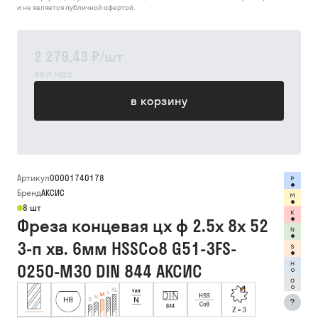
и не является публичной офертой.
2 279,43 ₽
/
шт
вкл ндс
в корзину
Артикул
00001740178
Бренд
АКСИС
8 шт
Фреза концевая цх ф 2.5х 8х 52
3-п хв. 6мм HSSCo8 G51-3FS-
0250-M30 DIN 844 АКСИС
?