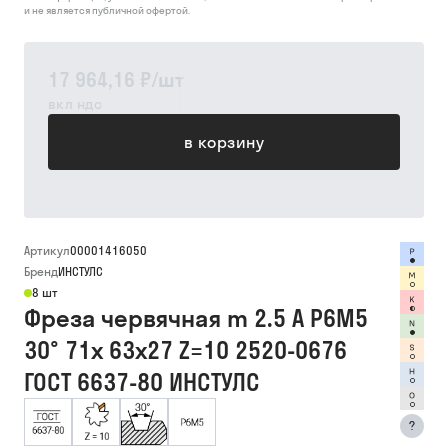
и не является публичной офертой.
17 964,16 ₽
/
шт
вкл ндс
в корзину
Артикул
00001416050
Бренд
ИНСТУЛС
8 шт
Фреза червячная m 2.5 А Р6М5
30° 71х 63х27 Z=10 2520-0676
ГОСТ 6637-80 ИНСТУЛС
?