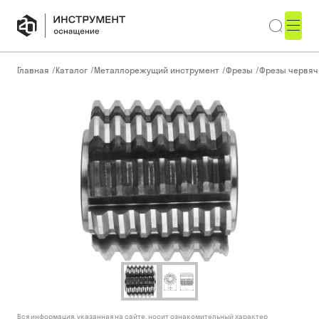
Главная
/
Каталог
/
Металлорежущий инструмент
/
Фрезы
/
Фрезы червя
Вся информация, указанная на сайте, носит ознакомительный характер