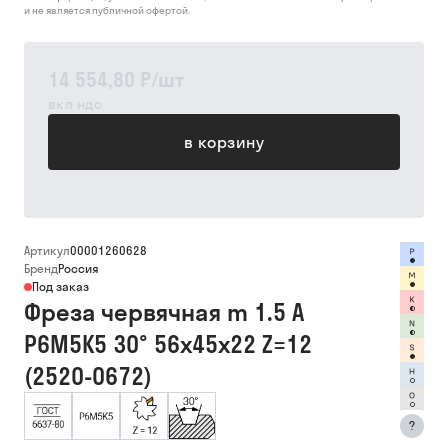
и не является публичной офертой.
14 554,80 ₽
/
шт
вкл ндс
в корзину
Артикул
00001260628
Бренд
Россия
Под заказ
Фреза червячная m 1.5 А
Р6М5К5 30° 56х45х22 Z=12
(2520-0672)
?