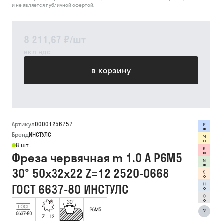
и не является публичной офертой.
8 211,67 ₽
/
шт
вкл ндс
в корзину
Артикул
00001256757
Бренд
ИНСТУЛС
8 шт
Фреза червячная m 1.0 А Р6М5
30° 50х32х22 Z=12 2520-0668
ГОСТ 6637-80 ИНСТУЛС
?