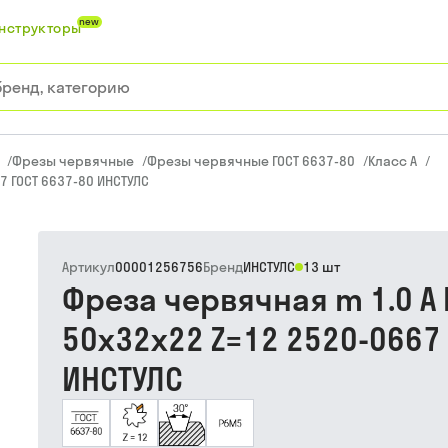
new
нструкторы
/
Фрезы червячные
/
Фрезы червячные ГОСТ 6637-80
/
Класс A
/
7 ГОСТ 6637-80 ИНСТУЛС
Артикул
00001256756
Бренд
ИНСТУЛС
13 шт
Фреза червячная m 1.0 А 
50х32х22 Z=12 2520-0667 
ИНСТУЛС