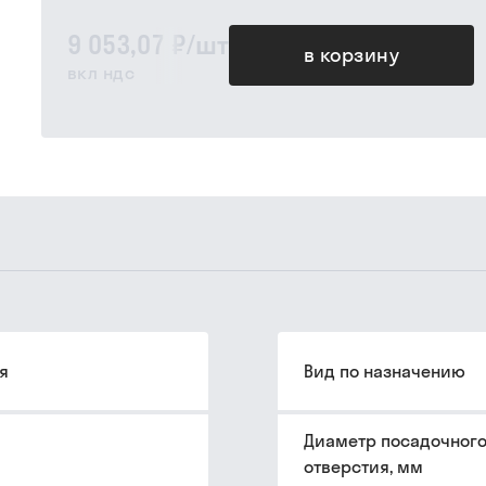
9 053,07 ₽
/
шт
в корзину
вкл ндс
я
Вид по назначению
Диаметр посадочног
отверстия, мм