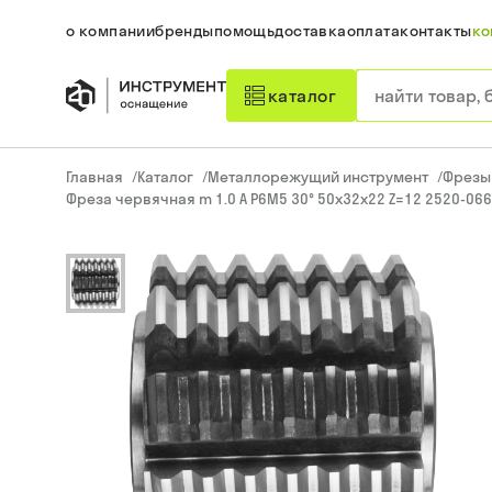
о компании
бренды
помощь
доставка
оплата
контакты
ко
каталог
Главная
/
Каталог
/
Металлорежущий инструмент
/
Фрезы
Фреза червячная m 1.0 А Р6М5 30° 50х32х22 Z=12 2520-066