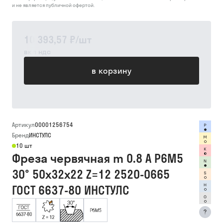
и не является публичной офертой.
10 393,57 ₽
/
шт
вкл ндс
в корзину
Артикул
00001256754
Бренд
ИНСТУЛС
10 шт
Фреза червячная m 0.8 А Р6М5
30° 50х32х22 Z=12 2520-0665
ГОСТ 6637-80 ИНСТУЛС
?