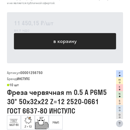
и не является публичной офертой.
11 450,15 ₽
/
шт
вкл ндс
в корзину
Артикул
00001256750
Бренд
ИНСТУЛС
10 шт
Фреза червячная m 0.5 А Р6М5
30° 50х32х22 Z=12 2520-0661
ГОСТ 6637-80 ИНСТУЛС
?