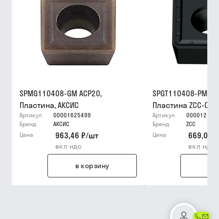
SPMG110408-GM ACP20,
SPGT110408-PM YB
Пластина, АКСИС
Пластина ZCC-CT
Артикул
00001625499
Артикул
000012159
Бренд
АКСИС
Бренд
ZCC
963,46 ₽
/
шт
669,03 ₽
Цена
Цена
вкл ндс
вкл ндс
в корзину
в 