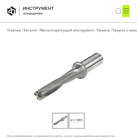
Главная
/
Каталог
/
Металлорежущий инструмент
/
Сверла
/
Сверла с ме
Вся информация, указанная на сайте, носит ознакомительный характер