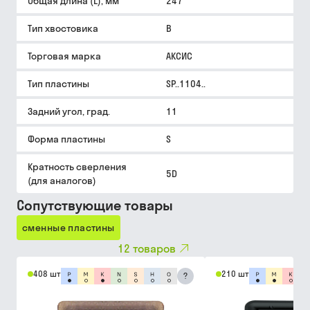
Общая длина (L), мм
247
Тип хвостовика
B
Торговая марка
АКСИС
Тип пластины
SP..1104..
Задний угол, град.
11
Форма пластины
S
Кратность сверления
5D
(для аналогов)
Сопутствующие товары
сменные пластины
12
товаров
408 шт
210 шт
?