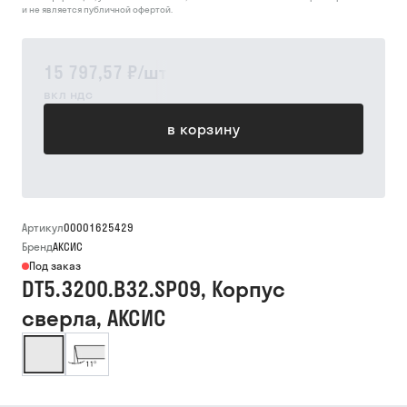
и не является публичной офертой.
15 797,57 ₽
/
шт
вкл ндс
в корзину
Артикул
00001625429
Бренд
АКСИС
Под заказ
DT5.3200.B32.SP09, Корпус
сверла, АКСИС