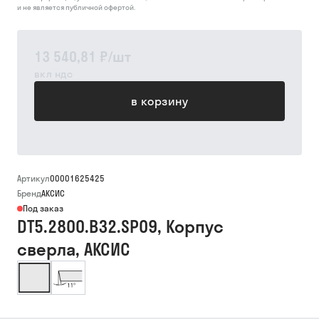
и не является публичной офертой.
13 540,81 ₽
/
шт
вкл ндс
в корзину
Артикул
00001625425
Бренд
АКСИС
Под заказ
DT5.2800.B32.SP09, Корпус
сверла, АКСИС