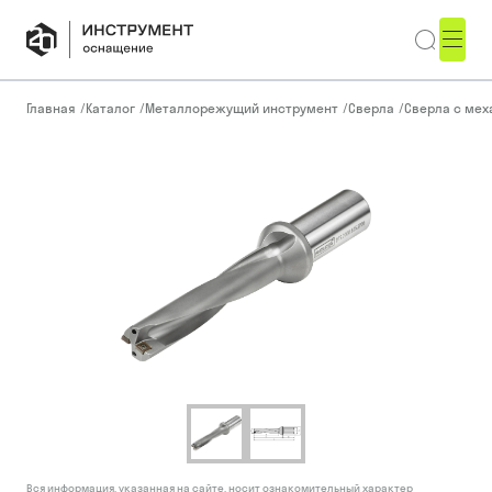
Главная
/
Каталог
/
Металлорежущий инструмент
/
Сверла
/
Сверла с ме
Вся информация, указанная на сайте, носит ознакомительный характер