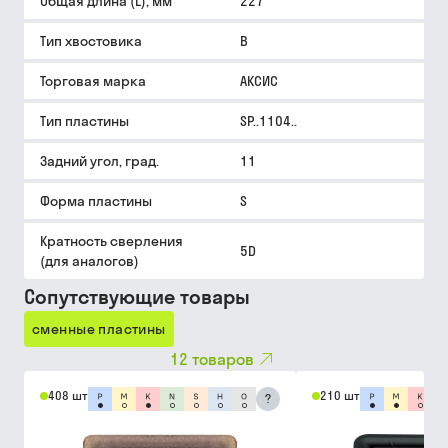
Общая длина (L), мм
227
Тип хвостовика
B
Торговая марка
АКСИС
Тип пластины
SP..1104..
Задний угол, град.
11
Форма пластины
S
Кратность сверления
5D
(для аналогов)
Сопутствующие товары
сменные пластины
12
товаров
408 шт
210 шт
?