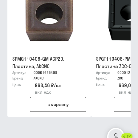
SPMG110408-GM ACP20,
SPGT110408-PM YB
Пластина, АКСИС
Пластина ZCC-CT
Артикул
00001625499
Артикул
000012159
Бренд
АКСИС
Бренд
ZCC
963,46 ₽
/
шт
669,03 ₽
Цена
Цена
вкл ндс
вкл ндс
в корзину
в 