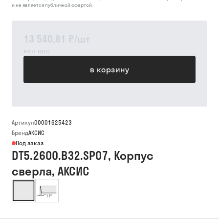
и не является публичной офертой.
13 540,81 ₽
/
шт
вкл ндс
в корзину
Артикул
00001625423
Бренд
АКСИС
Под заказ
DT5.2600.B32.SP07, Корпус
сверла, АКСИС