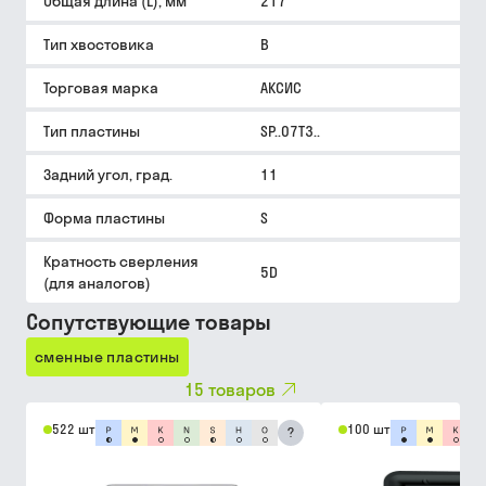
Общая длина (L), мм
217
Тип хвостовика
B
Торговая марка
АКСИС
Тип пластины
SP..07T3..
Задний угол, град.
11
Форма пластины
S
Кратность сверления
5D
(для аналогов)
Сопутствующие товары
сменные пластины
15
товаров
522 шт
100 шт
?