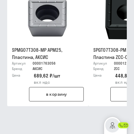
SPMG07T308-MP APM25,
SPGT07T308-PM YB
Пластина, АКСИС
Пластина ZCC-CT
Артикул
00001763056
Артикул
000012279
Бренд
АКСИС
Бренд
ZCC
689,62 ₽
/
шт
448,82 ₽
Цена
Цена
вкл ндс
вкл ндс
в корзину
в 