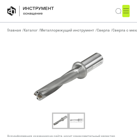
Главная
/
Каталог
/
Металлорежущий инструмент
/
Сверла
/
Сверла с ме
Вся информация, указанная на сайте, носит ознакомительный характер