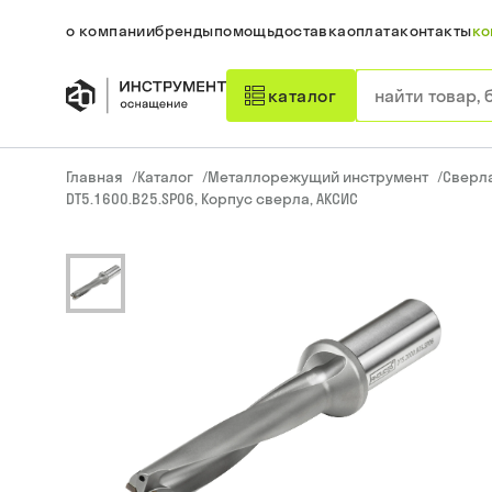
о компании
бренды
помощь
доставка
оплата
контакты
ко
каталог
Главная
/
Каталог
/
Металлорежущий инструмент
/
Сверл
DT5.1600.B25.SP06, Корпус сверла, АКСИС