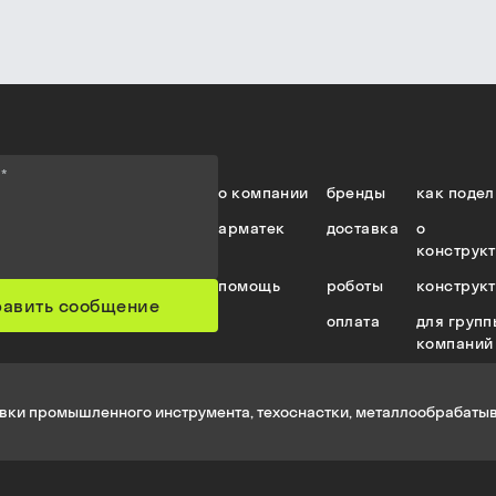
е
*
о компании
бренды
как подел
арматек
доставка
о
конструк
помощь
роботы
конструк
равить сообщение
оплата
для групп
компаний
вки промышленного инструмента, техоснастки, металлообрабатыв