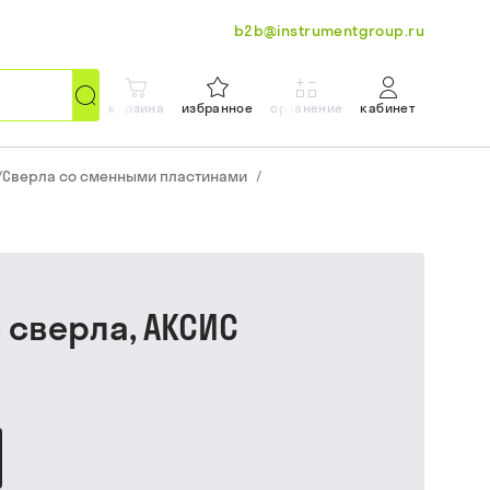
b2b@instrumentgroup.ru
корзина
избранное
сравнение
кабинет
/
Сверла со сменными пластинами
/
с сверла, АКСИС