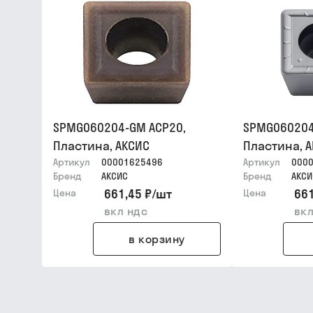
SPMG060204-GM ACP20,
SPMG060204
Пластина, АКСИС
Пластина, 
Артикул
00001625496
Артикул
000
Бренд
АКСИС
Бренд
АКСИ
661,45 ₽
/
шт
661
Цена
Цена
вкл ндс
вкл
в корзину