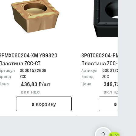
SPMX060204-XM YB9320,
SPGT060204-PM YB633
Пластина ZCC-CT
Пластина ZCC-CT
Артикул
00001522608
Артикул
00001228126
Бренд
ZCC
Бренд
ZCC
436,83 ₽
/
шт
349,73 ₽
/
шт
Цена
Цена
вкл ндс
вкл ндс
в корзину
в корзин