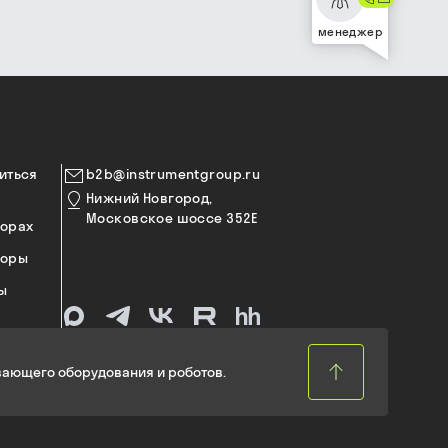
менеджер
иться
b2b@instrumentgroup.ru
Нижний Новгород,
Московское шоссе 352Е
торах
торы
ы
ающего оборудования и роботов.