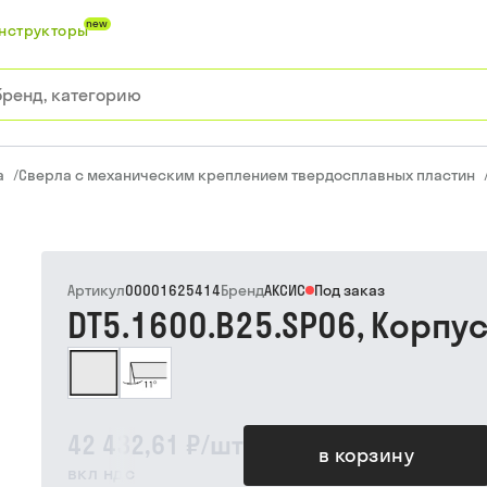
new
нструкторы
а
/
Сверла с механическим креплением твердосплавных пластин
Артикул
00001625414
Бренд
АКСИС
Под заказ
DT5.1600.B25.SP06, Корпу
42 432,61 ₽
/
шт
в корзину
вкл ндс