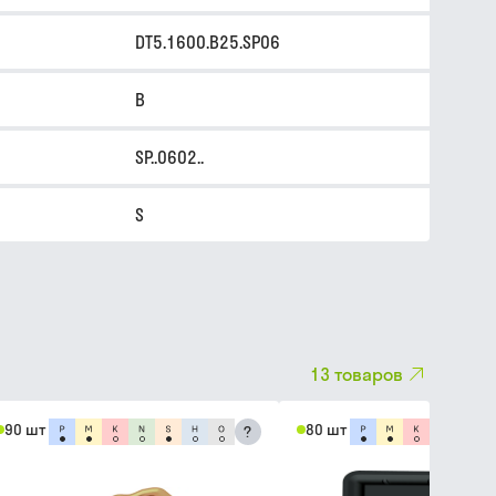
DT5.1600.B25.SP06
B
SP..0602..
S
13
товаров
90 шт
80 шт
?