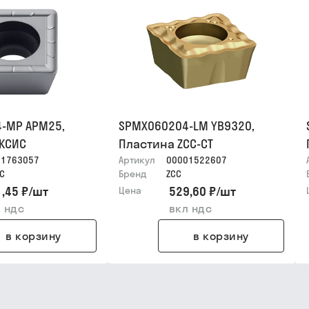
-MP APM25,
SPMX060204-LM YB9320,
АКСИС
Пластина ZCC-CT
01763057
Артикул
00001522607
С
Бренд
ZCC
,45 ₽
/
шт
529,60 ₽
/
шт
Цена
 ндс
вкл ндс
в корзину
в корзину