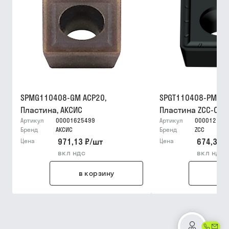
SPMG110408-GM ACP20,
SPGT110408-PM YB
Пластина, АКСИС
Пластина ZCC-CT
Артикул
00001625499
Артикул
000012159
Бренд
АКСИС
Бренд
ZCC
971,13 ₽
/
шт
674,36 ₽
Цена
Цена
вкл ндс
вкл ндс
в корзину
в 