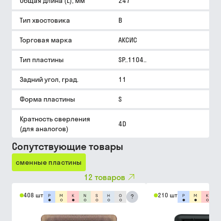
Общая длина (L), мм
247
Тип хвостовика
B
Торговая марка
АКСИС
Тип пластины
SP..1104..
Задний угол, град.
11
Форма пластины
S
Кратность сверления
4D
(для аналогов)
Сопутствующие товары
сменные пластины
12
товаров
408 шт
210 шт
?