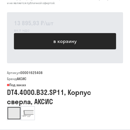
и не является публичной офертой.
13 895,93 ₽
/
шт
вкл ндс
в корзину
Артикул
00001625408
Бренд
АКСИС
Под заказ
DT4.4000.B32.SP11, Корпус
сверла, АКСИС