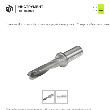
Главная
/
Каталог
/
Металлорежущий инструмент
/
Сверла
/
Сверла с ме
Вся информация, указанная на сайте, носит ознакомительный характер