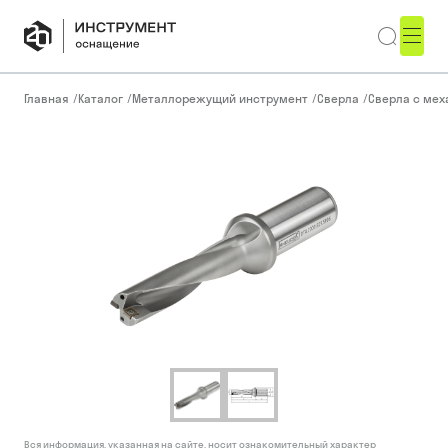
Главная
/
Каталог
/
Металлорежущий инструмент
/
Сверла
/
Сверла с ме
Вся информация, указанная на сайте, носит ознакомительный характер