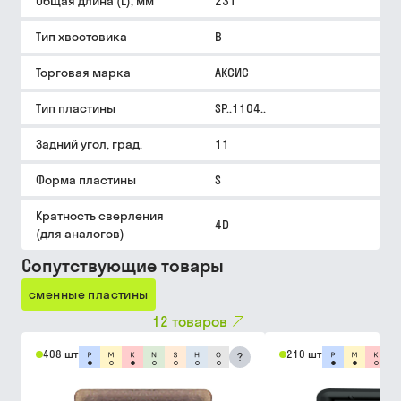
Общая длина (L), мм
231
Тип хвостовика
B
Торговая марка
АКСИС
Тип пластины
SP..1104..
Задний угол, град.
11
Форма пластины
S
Кратность сверления
4D
(для аналогов)
Сопутствующие товары
сменные пластины
12
товаров
408 шт
210 шт
?