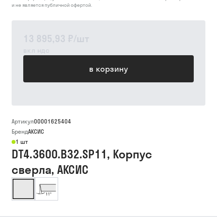
и не является публичной офертой.
13 895,93 ₽
/
шт
вкл ндс
в корзину
Артикул
00001625404
Бренд
АКСИС
1 шт
DT4.3600.B32.SP11, Корпус
сверла, АКСИС