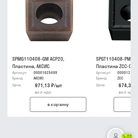
SPMG110408-GM ACP20,
SPGT110408-PM YB
Пластина, АКСИС
Пластина ZCC-CT
Артикул
00001625499
Артикул
000012159
Бренд
АКСИС
Бренд
ZCC
971,13 ₽
/
шт
674,36 ₽
Цена
Цена
вкл ндс
вкл ндс
в корзину
в 