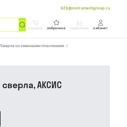
b2b@instrumentgroup.ru
корзина
избранное
сравнение
кабинет
/
Сверла со сменными пластинами
/
с сверла, АКСИС