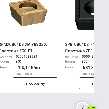
SPMX090408-XM YB9320,
SPGT090408-PM YBG21
Пластина ZCC-CT
Пластина ZCC-CT
Артикул
00001522620
Артикул
00001215916
Бренд
ZCC
Бренд
ZCC
764,12 ₽
/
шт
531,39 ₽
/
шт
Цена
Цена
вкл ндс
вкл ндс
в корзину
в корзин