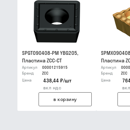
SPGT090408-PM YBG205,
SPMX090408
Пластина ZCC-CT
Пластина Z
Артикул
00001215915
Артикул
000
Бренд
ZCC
Бренд
ZCC
438,44 ₽
/
шт
764
Цена
Цена
вкл ндс
вкл
в корзину