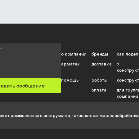
е
*
о компании
бренды
как подел
арматек
доставка
о
конструк
помощь
роботы
конструк
равить сообщение
оплата
для групп
компаний
вки промышленного инструмента, техоснастки, металлообрабатыв