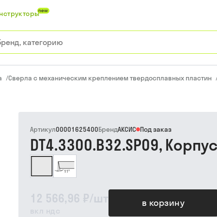
new
нструкторы
а
/
Сверла с механическим креплением твердосплавных пластин
Артикул
00001625400
Бренд
АКСИС
Под заказ
DT4.3300.B32.SP09, Корпу
12 566,96 ₽
/
шт
в корзину
вкл ндс