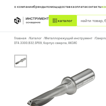
о компании
бренды
помощь
доставка
оплата
контакты
ко
каталог
Главная
/
Каталог
/
Металлорежущий инструмент
/
Сверл
DT4.3300.B32.SP09, Корпус сверла, АКСИС