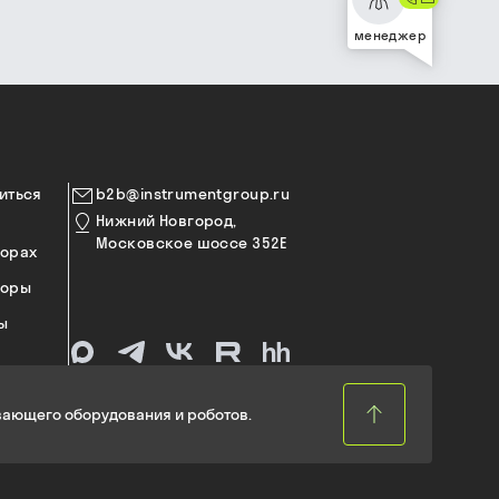
менеджер
иться
b2b@instrumentgroup.ru
Нижний Новгород,
Московское шоссе 352Е
торах
торы
ы
ающего оборудования и роботов.