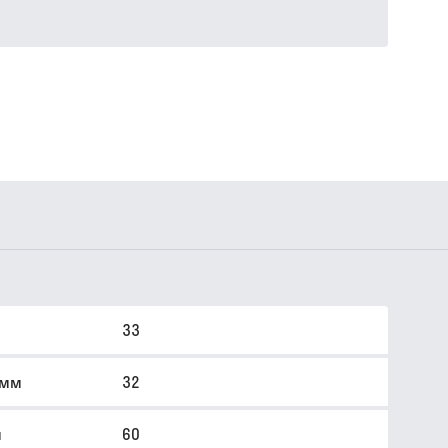
33
 мм
32
м
60