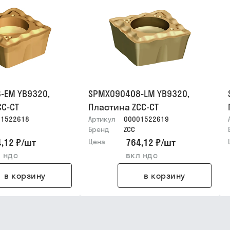
-EM YB9320,
SPMX090408-LM YB9320,
CC-CT
Пластина ZCC-CT
01522618
Артикул
00001522619
Бренд
ZCC
,12 ₽
/
шт
764,12 ₽
/
шт
Цена
 ндс
вкл ндс
в корзину
в корзину