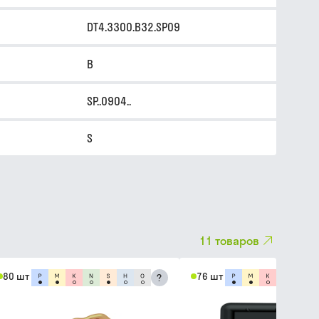
DT4.3300.B32.SP09
B
SP..0904..
S
11
товаров
80 шт
76 шт
?