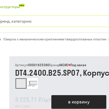
new
нструкторы
а
/
Сверла с механическим креплением твердосплавных пластин
Артикул
00001625390
Бренд
АКСИС
Под заказ
DT4.2400.B25.SP07, Корпу
9 225,71 ₽
/
шт
в корзину
вкл ндс