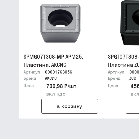
SPMG07T308-MP APM25,
SPGT07T308
Пластина, АКСИС
Пластина Z
Артикул
00001763056
Артикул
000
Бренд
АКСИС
Бренд
ZCC
700,98 ₽
/
шт
456
Цена
Цена
вкл ндс
вкл
в корзину