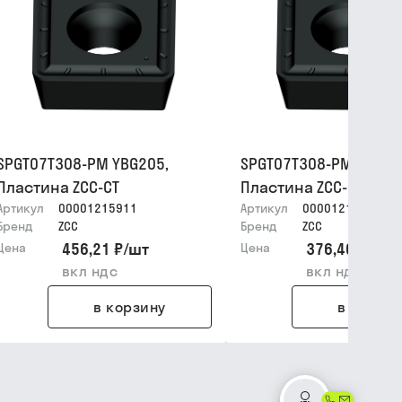
SPGT07T308-PM YBG205,
SPGT07T308-PM YBG21
Пластина ZCC-CT
Пластина ZCC-CT
Артикул
00001215911
Артикул
00001215912
Бренд
ZCC
Бренд
ZCC
456,21 ₽
/
шт
376,40 ₽
/
шт
Цена
Цена
вкл ндс
вкл ндс
в корзину
в корзин