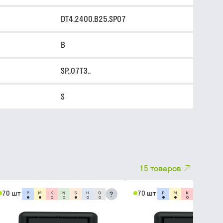
DT4.2400.B25.SP07
B
SP..07T3..
S
15
товаров
70 шт
70 шт
?