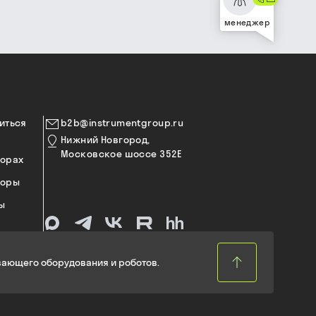
менеджер
иться
b2b@instrumentgroup.ru
Нижний Новгород,
Московское шоссе 352Е
торах
торы
ы
ающего оборудования и роботов.