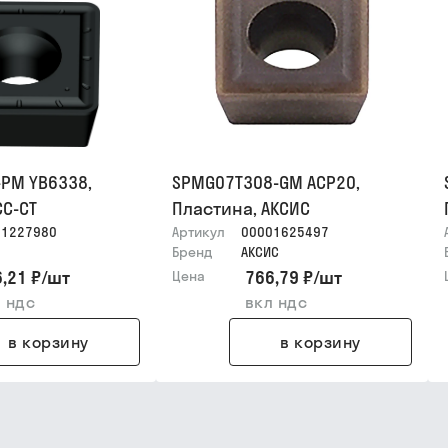
-PM YB6338,
SPMG07T308-GM ACP20,
CC-CT
Пластина, АКСИС
01227980
Артикул
00001625497
Бренд
АКСИС
,21 ₽
/
шт
766,79 ₽
/
шт
Цена
 ндс
вкл ндс
в корзину
в корзину