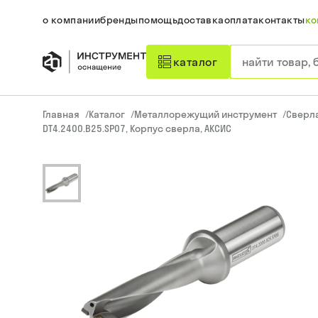
о компании
бренды
помощь
доставка
оплата
контакты
ко
каталог
Главная
/
Каталог
/
Металлорежущий инструмент
/
Сверл
DT4.2400.B25.SP07, Корпус сверла, АКСИС