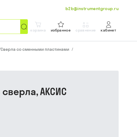
b2b@instrumentgroup.ru
корзина
избранное
сравнение
кабинет
/
Сверла со сменными пластинами
/
с сверла, АКСИС