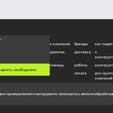
е
*
о компании
бренды
как подел
арматек
доставка
о
конструк
помощь
роботы
конструк
равить сообщение
оплата
для групп
компаний
вки промышленного инструмента, техоснастки, металлообрабатыв