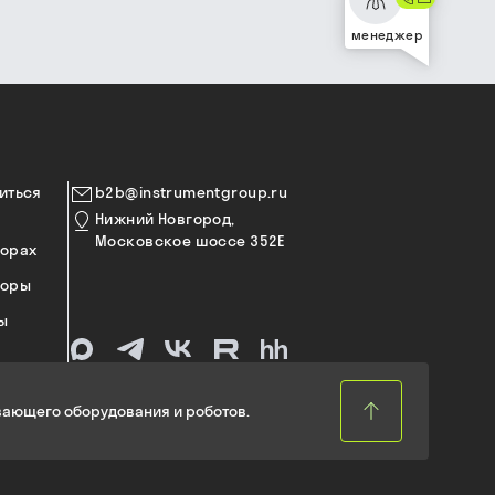
менеджер
иться
b2b@instrumentgroup.ru
Нижний Новгород,
Московское шоссе 352Е
торах
торы
ы
ающего оборудования и роботов.