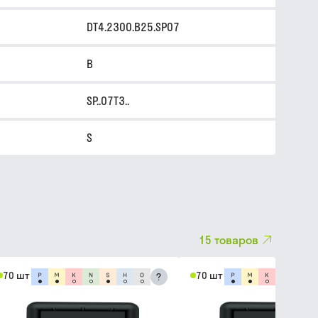
DT4.2300.B25.SP07
B
SP..07T3..
S
15
товаров
70 шт
70 шт
?