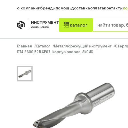
о компании
бренды
помощь
доставка
оплата
контакты
ко
каталог
Главная
/
Каталог
/
Металлорежущий инструмент
/
Сверл
DT4.2300.B25.SP07, Корпус сверла, АКСИС