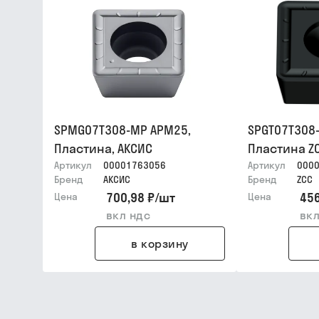
SPMG07T308-MP APM25,
SPGT07T308
Пластина, АКСИС
Пластина Z
Артикул
00001763056
Артикул
000
Бренд
АКСИС
Бренд
ZCC
700,98 ₽
/
шт
456
Цена
Цена
вкл ндс
вкл
в корзину