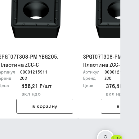
SPGT07T308-PM YBG205,
SPGT07T308-PM YBG21
Пластина ZCC-CT
Пластина ZCC-CT
Артикул
00001215911
Артикул
00001215912
Бренд
ZCC
Бренд
ZCC
456,21 ₽
/
шт
376,40 ₽
/
шт
Цена
Цена
вкл ндс
вкл ндс
в корзину
в корзин