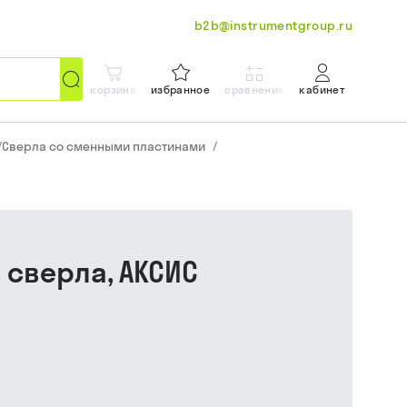
b2b@instrumentgroup.ru
корзина
избранное
сравнение
кабинет
/
Сверла со сменными пластинами
/
с сверла, АКСИС