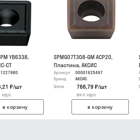
-PM YB6338,
SPMG07T308-GM ACP20,
CC-CT
Пластина, АКСИС
01227980
Артикул
00001625497
Бренд
АКСИС
,21 ₽
/
шт
766,79 ₽
/
шт
Цена
 ндс
вкл ндс
в корзину
в корзину