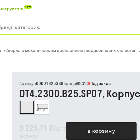
new
нструкторы
а
/
Сверла с механическим креплением твердосплавных пластин
Артикул
00001625388
Бренд
АКСИС
Под заказ
DT4.2300.B25.SP07, Корпу
9 225,71 ₽
/
шт
в корзину
вкл ндс