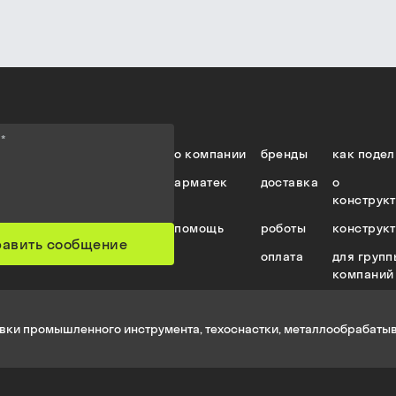
е
*
о компании
бренды
как подел
арматек
доставка
о
конструк
помощь
роботы
конструк
равить сообщение
оплата
для групп
компаний
вки промышленного инструмента, техоснастки, металлообрабатыв