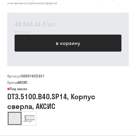
и не является публичной офертой.
48 848,44 ₽
/
шт
вкл ндс
в корзину
Артикул
00001625321
Бренд
АКСИС
Под заказ
DT3.5100.B40.SP14, Корпус
сверла, АКСИС