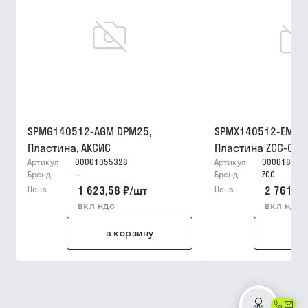
SPMG140512-AGM DPM25,
SPMX140512-EM YB
Пластина, АКСИС
Пластина ZCC-CT
Артикул
00001955328
Артикул
000018256
Бренд
--
Бренд
ZCC
1 623,58 ₽
/
шт
2 761,33
Цена
Цена
вкл ндс
вкл ндс
в корзину
в 