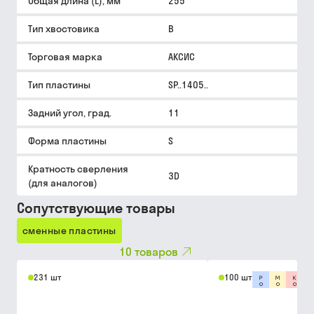
Общая длина (L), мм
255
Тип хвостовика
B
Торговая марка
АКСИС
Тип пластины
SP..1405..
Задний угол, град.
11
Форма пластины
S
Кратность сверления
3D
(для аналогов)
Сопутствующие товары
сменные пластины
10
товаров
231 шт
100 шт