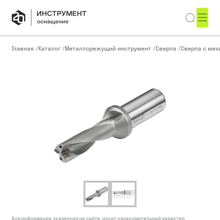
Главная
/
Каталог
/
Металлорежущий инструмент
/
Сверла
/
Сверла с ме
Вся информация, указанная на сайте, носит ознакомительный характер