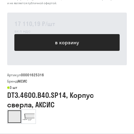
и не является публичной офертой.
17 110,19 ₽
/
шт
вкл ндс
в корзину
Артикул
00001625316
Бренд
АКСИС
3 шт
DT3.4600.B40.SP14, Корпус
сверла, АКСИС