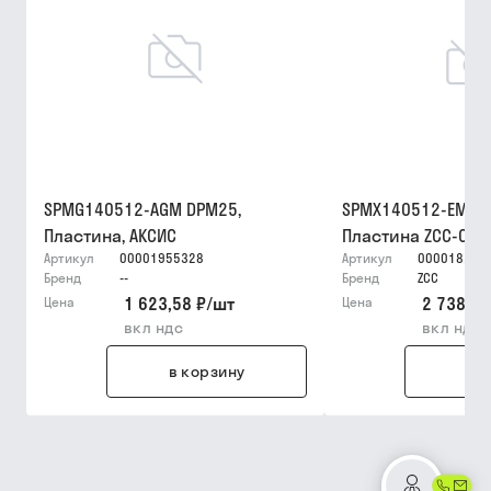
SPMG140512-AGM DPM25,
SPMX140512-EM YB
Пластина, АКСИС
Пластина ZCC-CT
Артикул
00001955328
Артикул
000018256
Бренд
--
Бренд
ZCC
1 623,58 ₽
/
шт
2 738,22
Цена
Цена
вкл ндс
вкл ндс
в корзину
в 