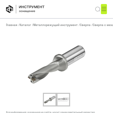
Главная
/
Каталог
/
Металлорежущий инструмент
/
Сверла
/
Сверла с ме
Вся информация, указанная на сайте, носит ознакомительный характер