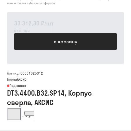
и не является публичной офертой.
33 312,30 ₽
/
шт
вкл ндс
в корзину
Артикул
00001625312
Бренд
АКСИС
Под заказ
DT3.4400.B32.SP14, Корпус
сверла, АКСИС