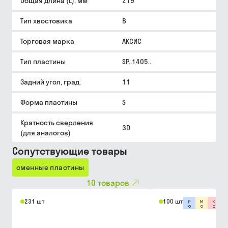
Общая длина (L), мм
219
Тип хвостовика
B
Торговая марка
АКСИС
Тип пластины
SP..1405..
Задний угол, град.
11
Форма пластины
S
Кратность сверления
3D
(для аналогов)
Сопутствующие товары
сменные пластины
10
товаров
231 шт
100 шт