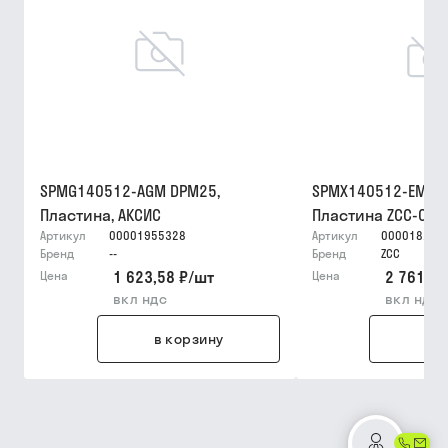
SPMG140512-AGM DPM25,
SPMX140512-EM YB
Пластина, АКСИС
Пластина ZCC-CT
Артикул
00001955328
Артикул
000018256
Бренд
--
Бренд
ZCC
1 623,58 ₽
/
шт
2 761,33
Цена
Цена
вкл ндс
вкл ндс
в корзину
в 