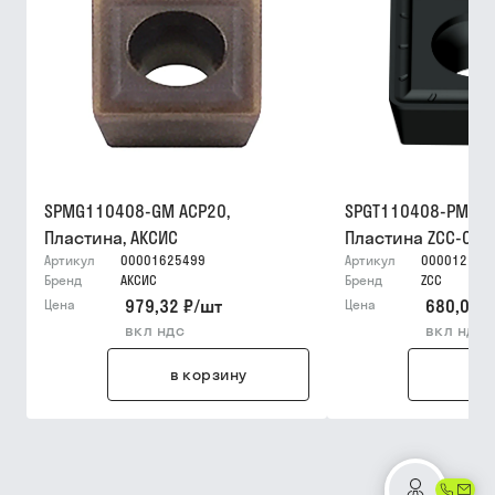
SPMG110408-GM ACP20,
SPGT110408-PM YB
Пластина, АКСИС
Пластина ZCC-CT
Артикул
00001625499
Артикул
000012159
Бренд
АКСИС
Бренд
ZCC
979,32 ₽
/
шт
680,05 ₽
Цена
Цена
вкл ндс
вкл ндс
в корзину
в 