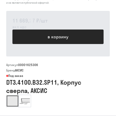
и не является публичной офертой.
11 669,27 ₽
/
шт
вкл ндс
в корзину
Артикул
00001625306
Бренд
АКСИС
Под заказ
DT3.4100.B32.SP11, Корпус
сверла, АКСИС