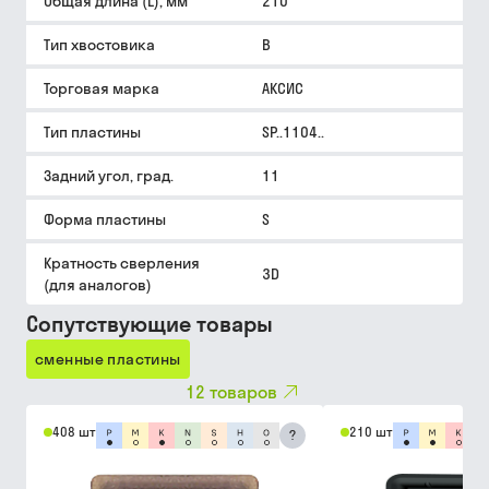
Общая длина (L), мм
210
Тип хвостовика
B
Торговая марка
АКСИС
Тип пластины
SP..1104..
Задний угол, град.
11
Форма пластины
S
Кратность сверления
3D
(для аналогов)
Сопутствующие товары
сменные пластины
12
товаров
408 шт
210 шт
?