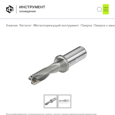
Главная
/
Каталог
/
Металлорежущий инструмент
/
Сверла
/
Сверла с ме
Вся информация, указанная на сайте, носит ознакомительный характер