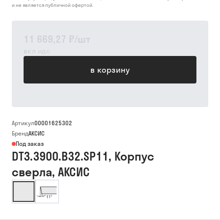
и не является публичной офертой.
11 669,27 ₽
/
шт
вкл ндс
в корзину
Артикул
00001625302
Бренд
АКСИС
Под заказ
DT3.3900.B32.SP11, Корпус
сверла, АКСИС