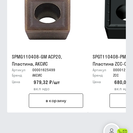
SPMG110408-GM ACP20,
SPGT110408-PM YB
Пластина, АКСИС
Пластина ZCC-CT
Артикул
00001625499
Артикул
000012159
Бренд
АКСИС
Бренд
ZCC
979,32 ₽
/
шт
680,05 ₽
Цена
Цена
вкл ндс
вкл ндс
в корзину
в 