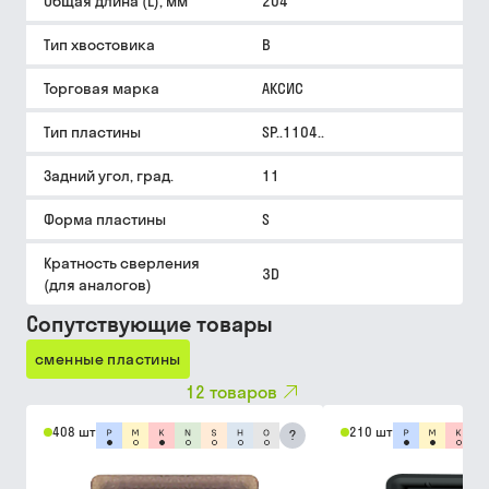
Общая длина (L), мм
204
Тип хвостовика
B
Торговая марка
АКСИС
Тип пластины
SP..1104..
Задний угол, град.
11
Форма пластины
S
Кратность сверления
3D
(для аналогов)
Сопутствующие товары
сменные пластины
12
товаров
408 шт
210 шт
?