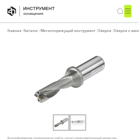
Главная
/
Каталог
/
Металлорежущий инструмент
/
Сверла
/
Сверла с ме
Вся информация, указанная на сайте, носит ознакомительный характер