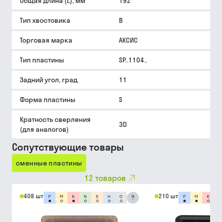
Общая длина (L), мм
192
Тип хвостовика
B
Торговая марка
АКСИС
Тип пластины
SP..1104..
Задний угол, град.
11
Форма пластины
S
Кратность сверления
3D
(для аналогов)
Сопутствующие товары
сменные пластины
12
товаров
408 шт
210 шт
?