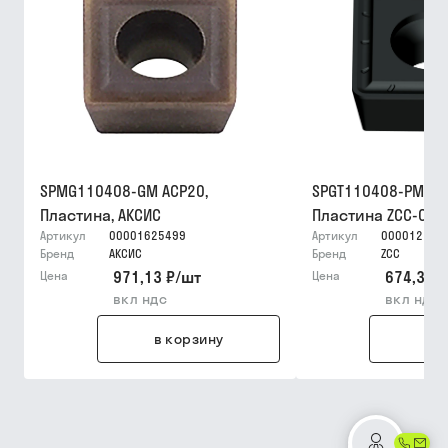
SPMG110408-GM ACP20,
SPGT110408-PM YB
Пластина, АКСИС
Пластина ZCC-CT
Артикул
00001625499
Артикул
000012159
Бренд
АКСИС
Бренд
ZCC
971,13 ₽
/
шт
674,36 ₽
Цена
Цена
вкл ндс
вкл ндс
в корзину
в 