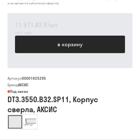
и не является публичной офертой.
11 571,62 ₽
/
шт
вкл ндс
в корзину
Артикул
00001625295
Бренд
АКСИС
Под заказ
DT3.3550.B32.SP11, Корпус
сверла, АКСИС