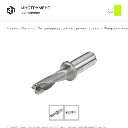
Главная
/
Каталог
/
Металлорежущий инструмент
/
Сверла
/
Сверла с ме
Вся информация, указанная на сайте, носит ознакомительный характер