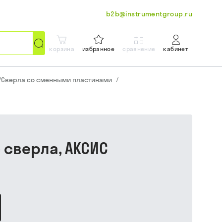
b2b@instrumentgroup.ru
корзина
избранное
сравнение
кабинет
/
Сверла со сменными пластинами
/
с сверла, АКСИС