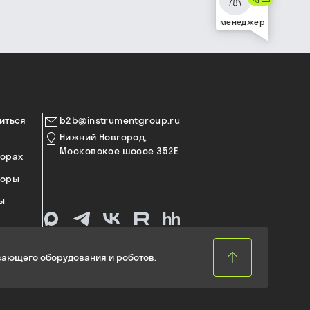
менеджер
иться
b2b@instrumentgroup.ru
Нижний Новгород,
Московское шоссе 352Е
торах
торы
ы
ающего оборудования и роботов.