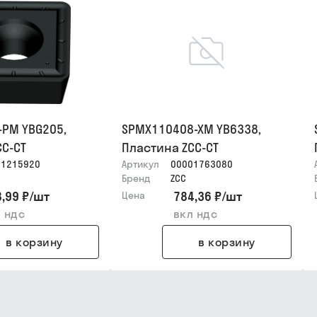
-PM YBG205,
SPMX110408-XM YB6338,
CC-CT
Пластина ZCC-CT
01215920
Артикул
00001763080
Бренд
ZCC
,99 ₽
/
шт
784,36 ₽
/
шт
Цена
 ндс
вкл ндс
в корзину
в корзину