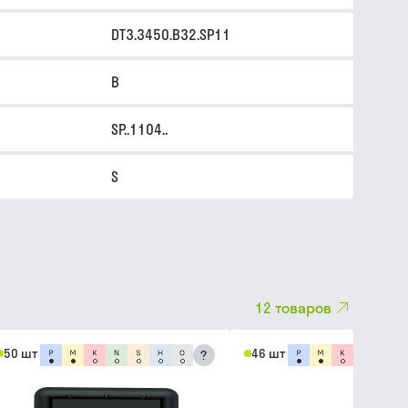
DT3.3450.B32.SP11
B
SP..1104..
S
12
товаров
50 шт
46 шт
?