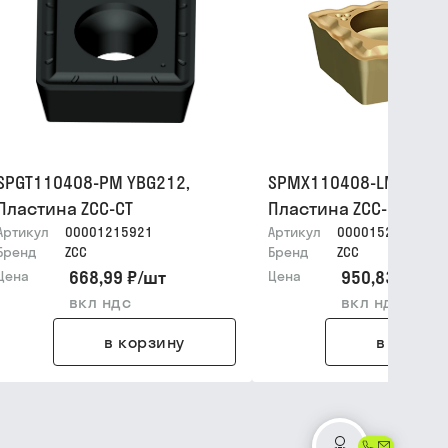
SPGT110408-PM YBG212,
SPMX110408-LM YB932
Пластина ZCC-CT
Пластина ZCC-CT
Артикул
00001215921
Артикул
00001522622
Бренд
ZCC
Бренд
ZCC
668,99 ₽
/
шт
950,83 ₽
/
шт
Цена
Цена
вкл ндс
вкл ндс
в корзину
в корзин