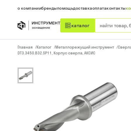
о компании
бренды
помощь
доставка
оплата
контакты
ко
каталог
Главная
/
Каталог
/
Металлорежущий инструмент
/
Сверл
DT3.3450.B32.SP11, Корпус сверла, АКСИС