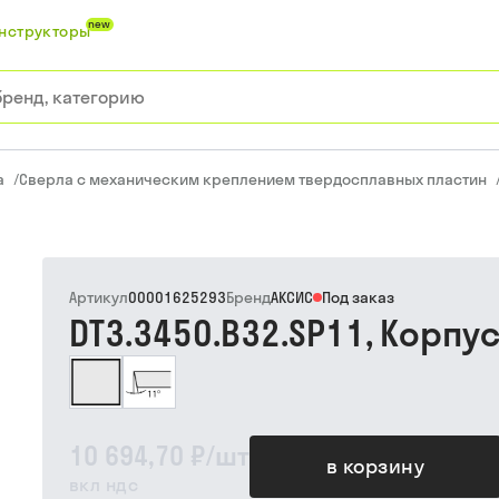
new
нструкторы
а
/
Сверла с механическим креплением твердосплавных пластин
Артикул
00001625293
Бренд
АКСИС
Под заказ
DT3.3450.B32.SP11, Корпу
10 694,70 ₽
/
шт
в корзину
вкл ндс