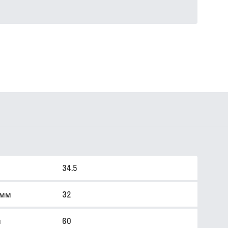
34.5
 мм
32
м
60