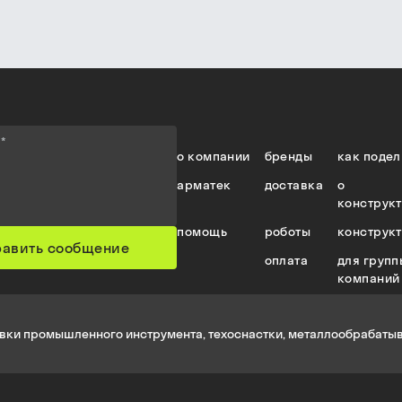
е
*
о компании
бренды
как подел
арматек
доставка
о
конструк
помощь
роботы
конструк
равить сообщение
оплата
для групп
компаний
вки промышленного инструмента, техоснастки, металлообрабатыв