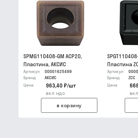
SPMG110408-GM ACP20,
SPGT110408
Пластина, АКСИС
Пластина Z
Артикул
00001625499
Артикул
000
Бренд
АКСИС
Бренд
ZCC
963,40 ₽
/
шт
668
Цена
Цена
вкл ндс
вкл
в корзину