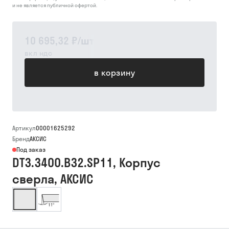
и не является публичной офертой.
10 695,32 ₽
/
шт
вкл ндс
в корзину
Артикул
00001625292
Бренд
АКСИС
Под заказ
DT3.3400.B32.SP11, Корпус
сверла, АКСИС