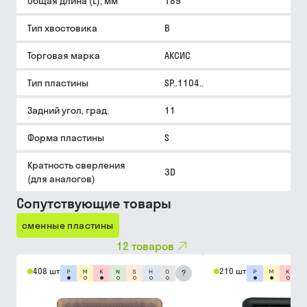
Общая длина (L), мм
189
Тип хвостовика
B
Торговая марка
АКСИС
Тип пластины
SP..1104..
Задний угол, град.
11
Форма пластины
S
Кратность сверления
3D
(для аналогов)
Сопутствующие товары
сменные пластины
12
товаров
408 шт
210 шт
?