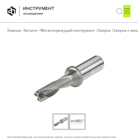
Главная
/
Каталог
/
Металлорежущий инструмент
/
Сверла
/
Сверла с ме
Вся информация, указанная на сайте, носит ознакомительный характер