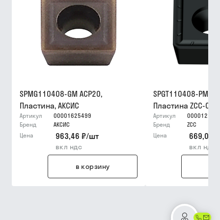
SPMG110408-GM ACP20,
SPGT110408-PM YB
Пластина, АКСИС
Пластина ZCC-CT
Артикул
00001625499
Артикул
000012159
Бренд
АКСИС
Бренд
ZCC
963,46 ₽
/
шт
669,03 ₽
Цена
Цена
вкл ндс
вкл ндс
в корзину
в 