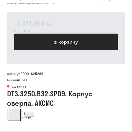
и не является публичной офертой.
10 871,46 ₽
/
шт
вкл ндс
в корзину
Артикул
00001625289
Бренд
АКСИС
Под заказ
DT3.3250.B32.SP09, Корпус
сверла, АКСИС