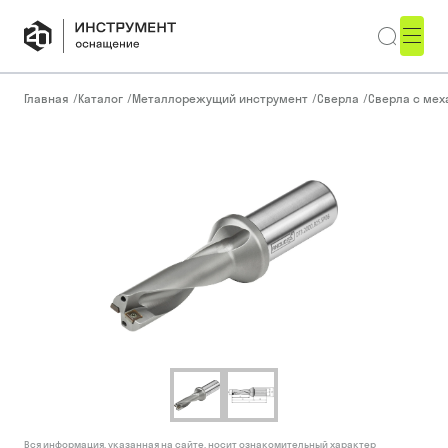
Главная
/
Каталог
/
Металлорежущий инструмент
/
Сверла
/
Сверла с ме
Вся информация, указанная на сайте, носит ознакомительный характер