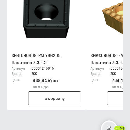
SPGT090408-PM YBG205,
SPMX090408-EM YB
Пластина ZCC-CT
Пластина ZCC-CT
Артикул
00001215915
Артикул
000015226
Бренд
ZCC
Бренд
ZCC
438,44 ₽
/
шт
764,12 ₽
Цена
Цена
вкл ндс
вкл ндс
в корзину
в 