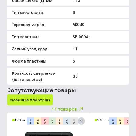
Общая длина (L), мм
183
Тип хвостовика
B
Торговая марка
АКСИС
Тип пластины
SP..0904..
Задний угол, град.
11
Форма пластины
S
Кратность сверления
3D
(для аналогов)
Сопутствующие товары
сменные пластины
11
товаров
170 шт
120 шт
?