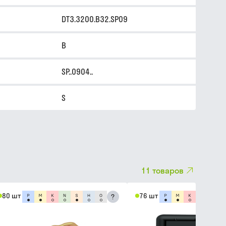
DT3.3200.B32.SP09
B
SP..0904..
S
11
товаров
80 шт
76 шт
?