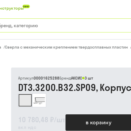
new
нструкторы
а
/
Сверла с механическим креплением твердосплавных пластин
Артикул
00001625288
Бренд
АКСИС
3 шт
DT3.3200.B32.SP09, Корпу
10 780,48 ₽
/
шт
в корзину
вкл ндс