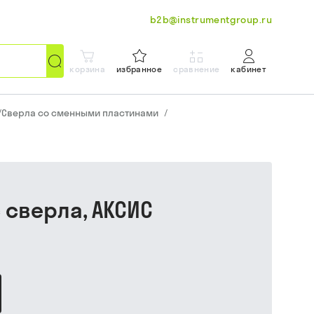
b2b@instrumentgroup.ru
корзина
избранное
сравнение
кабинет
/
Сверла со сменными пластинами
/
с сверла, АКСИС