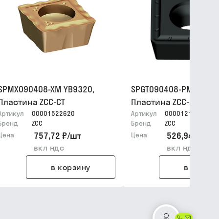
SPMX090408-XM YB9320,
SPGT090408-PM YBG21
Пластина ZCC-CT
Пластина ZCC-CT
Артикул
00001522620
Артикул
00001215916
Бренд
ZCC
Бренд
ZCC
757,72 ₽
/
шт
526,94 ₽
/
шт
Цена
Цена
вкл ндс
вкл ндс
в корзину
в корзин