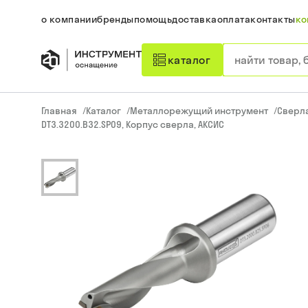
о компании
бренды
помощь
доставка
оплата
контакты
ко
каталог
Главная
/
Каталог
/
Металлорежущий инструмент
/
Сверл
DT3.3200.B32.SP09, Корпус сверла, АКСИС