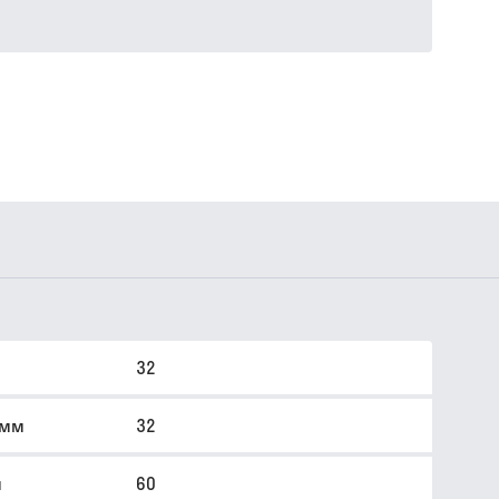
32
 мм
32
м
60