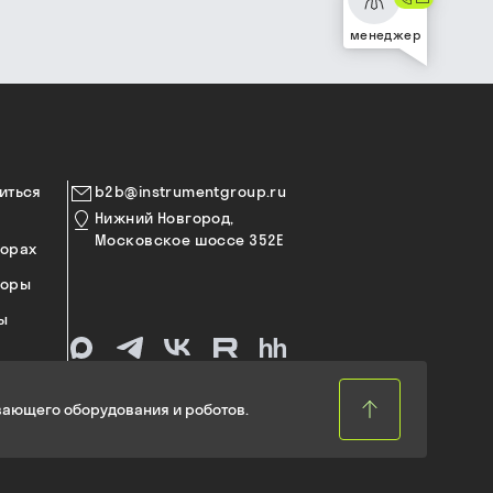
менеджер
иться
b2b@instrumentgroup.ru
Нижний Новгород,
Московское шоссе 352Е
торах
торы
ы
ающего оборудования и роботов.