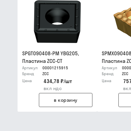
SPGT090408-PM YBG205,
SPMX090408
Пластина ZCC-CT
Пластина Z
Артикул
00001215915
Артикул
000
Бренд
ZCC
Бренд
ZCC
434,78 ₽
/
шт
757
Цена
Цена
вкл ндс
вкл
в корзину