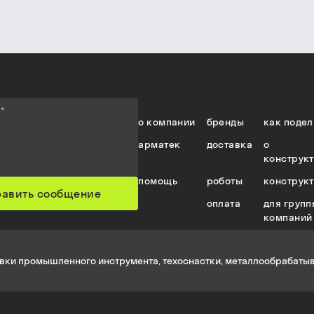
е
*
о компании
бренды
как подел
арматек
доставка
о
конструк
помощь
роботы
конструк
равить сообщение
оплата
для групп
компаний
вки промышленного инструмента, техоснастки, металлообрабатыв