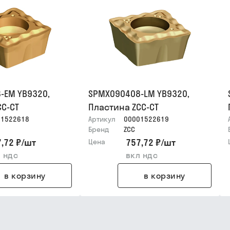
-EM YB9320,
SPMX090408-LM YB9320,
CC-CT
Пластина ZCC-CT
01522618
Артикул
00001522619
Бренд
ZCC
,72 ₽
/
шт
757,72 ₽
/
шт
Цена
 ндс
вкл ндс
в корзину
в корзину