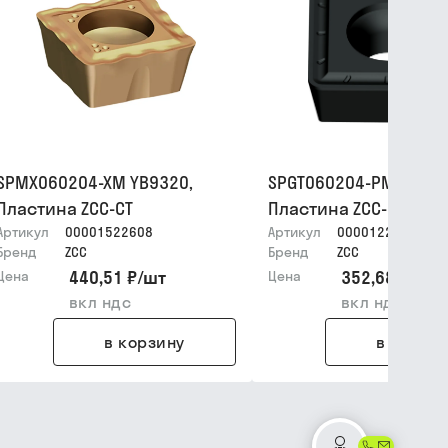
SPMX060204-XM YB9320,
SPGT060204-PM YB633
Пластина ZCC-CT
Пластина ZCC-CT
Артикул
00001522608
Артикул
00001228126
Бренд
ZCC
Бренд
ZCC
440,51 ₽
/
шт
352,68 ₽
/
шт
Цена
Цена
вкл ндс
вкл ндс
в корзину
в корзин