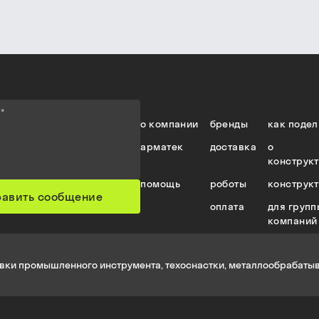
е
*
о компании
бренды
как подел
арматек
доставка
о
конструк
помощь
роботы
конструк
равить сообщение
оплата
для групп
компаний
вки промышленного инструмента, техоснастки, металлообрабатыв