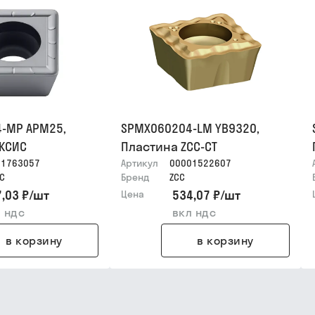
-MP APM25,
SPMX060204-LM YB9320,
АКСИС
Пластина ZCC-CT
01763057
Артикул
00001522607
С
Бренд
ZCC
,03 ₽
/
шт
534,07 ₽
/
шт
Цена
 ндс
вкл ндс
в корзину
в корзину