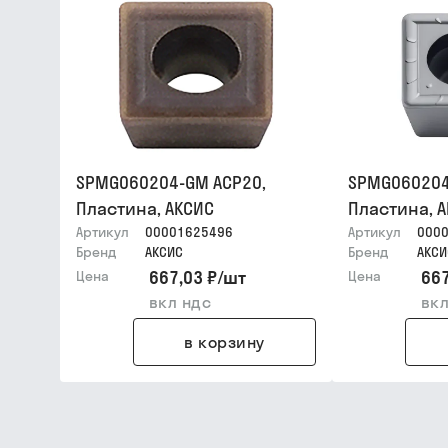
SPMG060204-GM ACP20,
SPMG060204
Пластина, АКСИС
Пластина, 
Артикул
00001625496
Артикул
000
Бренд
АКСИС
Бренд
АКСИ
667,03 ₽
/
шт
667
Цена
Цена
вкл ндс
вкл
в корзину