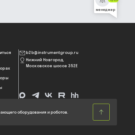
менеджер
иться
b2b@instrumentgroup.ru
Нижний Новгород,
Московское шоссе 352Е
торах
торы
ы
ающего оборудования и роботов.