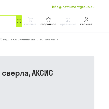
b2b@instrumentgroup.ru
корзина
избранное
сравнение
кабинет
/
Сверла со сменными пластинами
/
с сверла, АКСИС