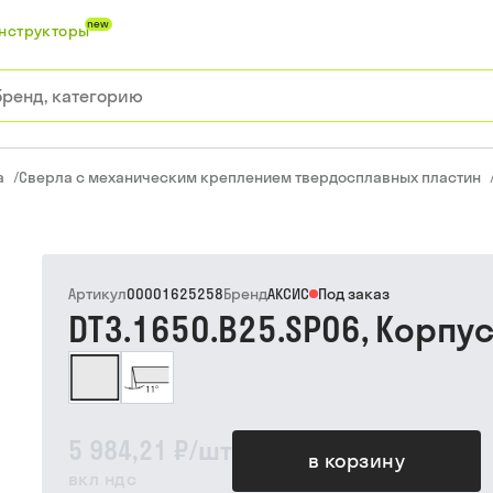
new
нструкторы
а
/
Сверла с механическим креплением твердосплавных пластин
Артикул
00001625258
Бренд
АКСИС
Под заказ
DT3.1650.B25.SP06, Корпу
5 984,21 ₽
/
шт
в корзину
вкл ндс