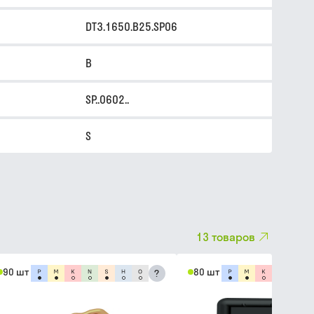
DT3.1650.B25.SP06
B
SP..0602..
S
13
товаров
90 шт
80 шт
?