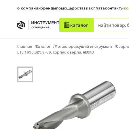
о компании
бренды
помощь
доставка
оплата
контакты
ко
каталог
Главная
/
Каталог
/
Металлорежущий инструмент
/
Сверл
DT3.1650.B25.SP06, Корпус сверла, АКСИС