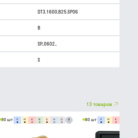
DT3.1600.B25.SP06
B
SP..0602..
S
13
товаров
90 шт
80 шт
?