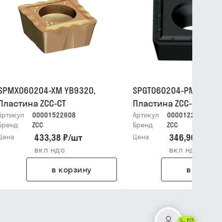
SPMX060204-XM YB9320,
SPGT060204-PM YB633
Пластина ZCC-CT
Пластина ZCC-CT
Артикул
00001522608
Артикул
00001228126
Бренд
ZCC
Бренд
ZCC
433,38 ₽
/
шт
346,96 ₽
/
шт
Цена
Цена
вкл ндс
вкл ндс
в корзину
в корзин