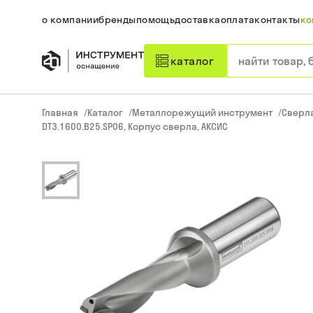
о компании
бренды
помощь
доставка
оплата
контакты
ко
каталог
Главная
/
Каталог
/
Металлорежущий инструмент
/
Сверл
DT3.1600.B25.SP06, Корпус сверла, АКСИС