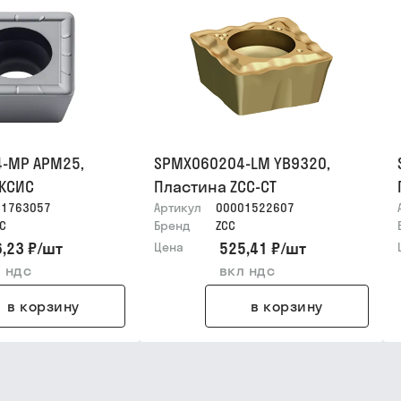
-MP APM25,
SPMX060204-LM YB9320,
АКСИС
Пластина ZCC-CT
01763057
Артикул
00001522607
С
Бренд
ZCC
,23 ₽
/
шт
525,41 ₽
/
шт
Цена
 ндс
вкл ндс
в корзину
в корзину