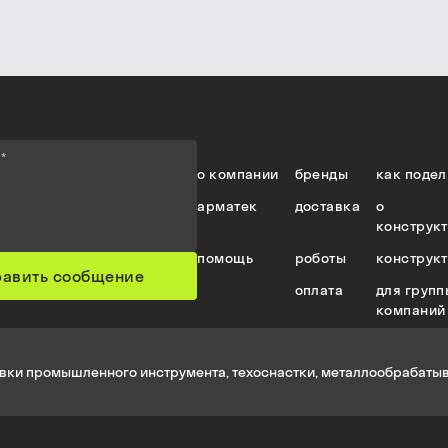
е
*
о компании
бренды
как подел
арматек
доставка
о
конструк
помощь
роботы
конструк
равить сообщение
оплата
для групп
компаний
вки промышленного инструмента, техоснастки, металлообрабатыв