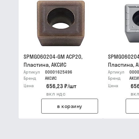
SPMG060204-GM ACP20,
SPMG060204
Пластина, АКСИС
Пластина, 
Артикул
00001625496
Артикул
000
Бренд
АКСИС
Бренд
АКСИ
656,23 ₽
/
шт
656
Цена
Цена
вкл ндс
вкл
в корзину