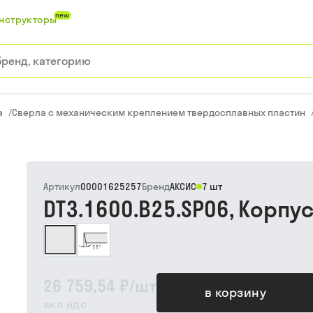
new
нструкторы
а
/
Сверла с механическим креплением твердосплавных пластин
Артикул
00001625257
Бренд
АКСИС
7 шт
DT3.1600.B25.SP06, Корпу
26 759,54 ₽
/
шт
в корзину
вкл ндс