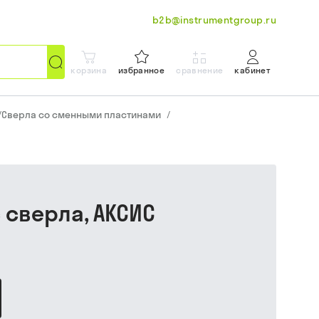
b2b@instrumentgroup.ru
корзина
избранное
сравнение
кабинет
/
Сверла со сменными пластинами
/
с сверла, АКСИС