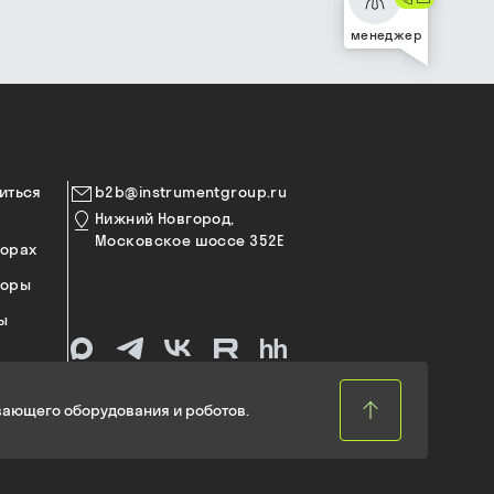
менеджер
иться
b2b@instrumentgroup.ru
Нижний Новгород,
Московское шоссе 352Е
торах
торы
ы
ающего оборудования и роботов.