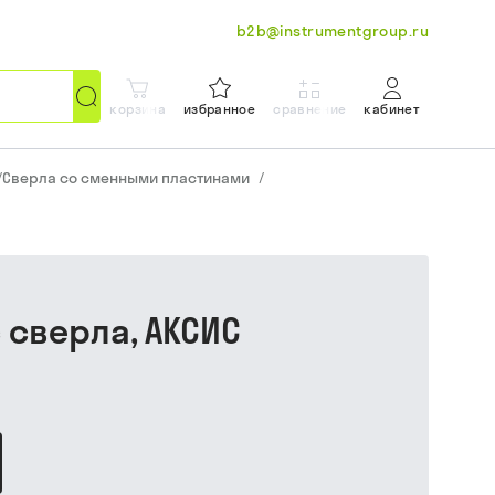
b2b@instrumentgroup.ru
корзина
избранное
сравнение
кабинет
/
Сверла со сменными пластинами
/
с сверла, АКСИС