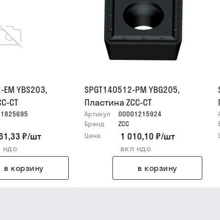
-EM YBS203,
SPGT140512-PM YBG205,
CC-CT
Пластина ZCC-CT
01825695
Артикул
00001215924
Бренд
ZCC
61,33 ₽
/
шт
1 010,10 ₽
/
шт
Цена
 ндс
вкл ндс
в корзину
в корзину