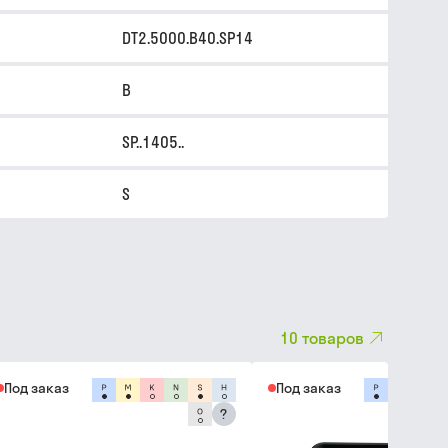
DT2.5000.B40.SP14
B
SP..1405..
S
10
товаров
Под заказ
Под заказ
?