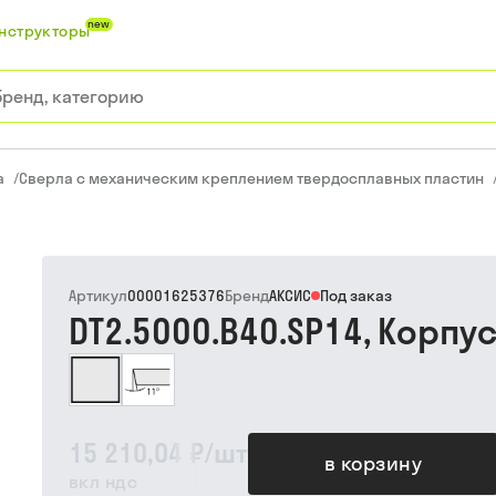
new
нструкторы
а
/
Сверла с механическим креплением твердосплавных пластин
Артикул
00001625376
Бренд
АКСИС
Под заказ
DT2.5000.B40.SP14, Корпу
15 210,04 ₽
/
шт
в корзину
вкл ндс