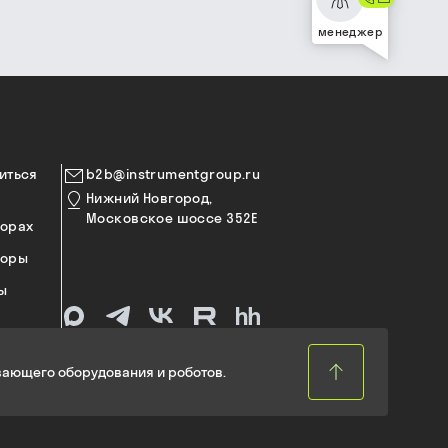
менеджер
иться
b2b@instrumentgroup.ru
Нижний Новгород,
Московское шоссе 352Е
торах
торы
ы
ающего оборудования и роботов.