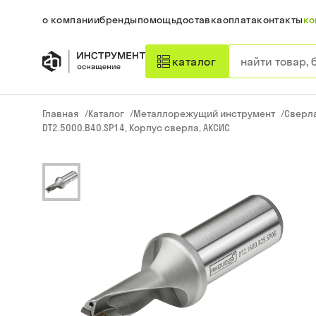
о компании
бренды
помощь
доставка
оплата
контакты
ко
каталог
Главная
/
Каталог
/
Металлорежущий инструмент
/
Сверл
DT2.5000.B40.SP14, Корпус сверла, АКСИС