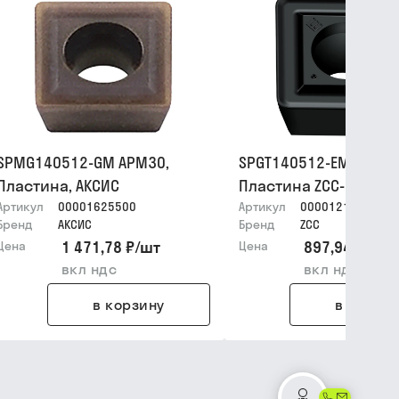
SPMG140512-GM APM30,
SPGT140512-EM YBG20
Пластина, АКСИС
Пластина ZCC-CT
Артикул
00001625500
Артикул
00001215922
Бренд
АКСИС
Бренд
ZCC
1 471,78 ₽
/
шт
897,94 ₽
/
шт
Цена
Цена
вкл ндс
вкл ндс
в корзину
в корзин