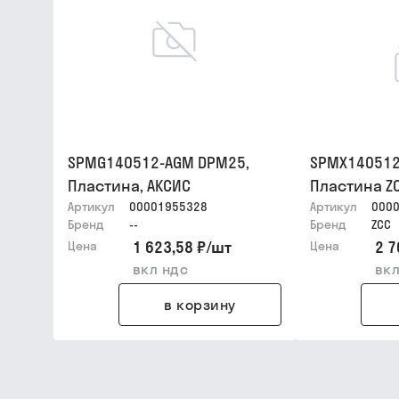
SPMG140512-AGM DPM25,
SPMX140512
Пластина, АКСИС
Пластина Z
Артикул
00001955328
Артикул
000
Бренд
--
Бренд
ZCC
1 623,58 ₽
/
шт
2 7
Цена
Цена
вкл ндс
вкл
в корзину