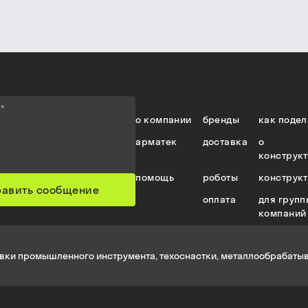
е
*
о компании
бренды
как подел
арматек
доставка
о
конструк
помощь
роботы
конструк
равить сообщение
оплата
для групп
компаний
вки промышленного инструмента, техоснастки, металлообрабатыв