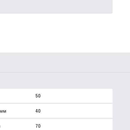
50
 мм
40
м
70