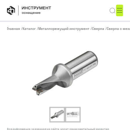
Главная
/
Каталог
/
Металлорежущий инструмент
/
Сверла
/
Сверла с ме
Вся информация, указанная на сайте, носит ознакомительный характер