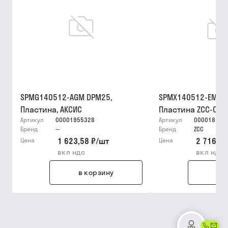
SPMG140512-AGM DPM25,
SPMX140512-EM YB
Пластина, АКСИС
Пластина ZCC-CT
Артикул
00001955328
Артикул
000018256
Бренд
--
Бренд
ZCC
1 623,58 ₽
/
шт
2 716,59
Цена
Цена
вкл ндс
вкл ндс
в корзину
в 