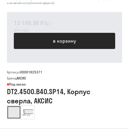
и не является публичной офертой.
13 148,36 ₽
/
шт
вкл ндс
в корзину
Артикул
00001625371
Бренд
АКСИС
Под заказ
DT2.4500.B40.SP14, Корпус
сверла, АКСИС