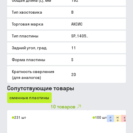
Общая длина (L), мм
192
Тип хвостовика
B
Торговая марка
АКСИС
Тип пластины
SP..1405..
Задний угол, град.
11
Форма пластины
S
Кратность сверления
2D
(для аналогов)
Сопутствующие товары
сменные пластины
10
товаров
231 шт
100 шт