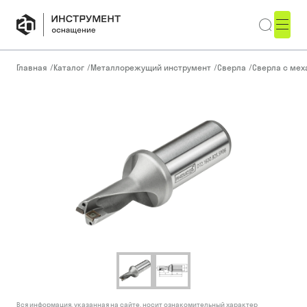
Главная
/
Каталог
/
Металлорежущий инструмент
/
Сверла
/
Сверла с ме
Вся информация, указанная на сайте, носит ознакомительный характер