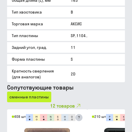
Общая длина (L), мм
163
Тип хвостовика
B
Торговая марка
АКСИС
Тип пластины
SP..1104..
Задний угол, град.
11
Форма пластины
S
Кратность сверления
2D
(для аналогов)
Сопутствующие товары
сменные пластины
12
товаров
408 шт
210 шт
?