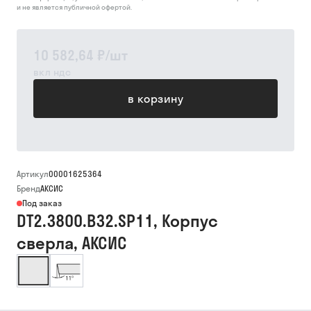
и не является публичной офертой.
10 582,64 ₽
/
шт
вкл ндс
в корзину
Артикул
00001625364
Бренд
АКСИС
Под заказ
DT2.3800.B32.SP11, Корпус
сверла, АКСИС