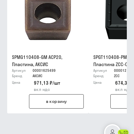
SPMG110408-GM ACP20,
SPGT110408-PM YB
Пластина, АКСИС
Пластина ZCC-CT
Артикул
00001625499
Артикул
000012159
Бренд
АКСИС
Бренд
ZCC
971,13 ₽
/
шт
674,36 ₽
Цена
Цена
вкл ндс
вкл ндс
в корзину
в 