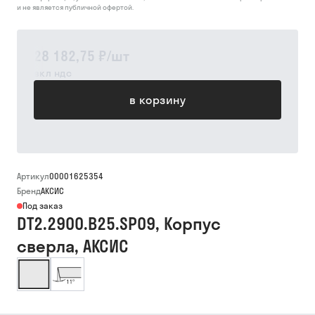
и не является публичной офертой.
28 182,75 ₽
/
шт
вкл ндс
в корзину
Артикул
00001625354
Бренд
АКСИС
Под заказ
DT2.2900.B25.SP09, Корпус
сверла, АКСИС