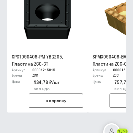
SPGT090408-PM YBG205,
SPMX090408-EM YB
Пластина ZCC-CT
Пластина ZCC-CT
Артикул
00001215915
Артикул
000015226
Бренд
ZCC
Бренд
ZCC
434,78 ₽
/
шт
757,72 ₽
Цена
Цена
вкл ндс
вкл ндс
в корзину
в 