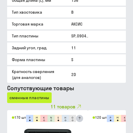
Общая длина (L), мм
136
Тип хвостовика
B
Торговая марка
АКСИС
Тип пластины
SP..0904..
Задний угол, град.
11
Форма пластины
S
Кратность сверления
2D
(для аналогов)
Сопутствующие товары
сменные пластины
11
товаров
170 шт
120 шт
?