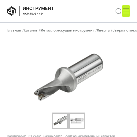
Главная
/
Каталог
/
Металлорежущий инструмент
/
Сверла
/
Сверла с ме
Вся информация, указанная на сайте, носит ознакомительный характер