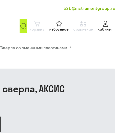
b2b@instrumentgroup.ru
корзина
избранное
сравнение
кабинет
/
Сверла со сменными пластинами
/
с сверла, АКСИС