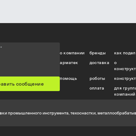
е
*
о компании
бренды
как подел
арматек
доставка
о
конструк
помощь
роботы
конструк
равить сообщение
оплата
для групп
компаний
вки промышленного инструмента, техоснастки, металлообрабатыв