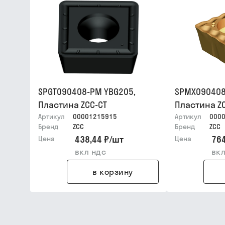
SPGT090408-PM YBG205,
SPMX090408
Пластина ZCC-CT
Пластина Z
Артикул
00001215915
Артикул
000
Бренд
ZCC
Бренд
ZCC
438,44 ₽
/
шт
764
Цена
Цена
вкл ндс
вкл
в корзину