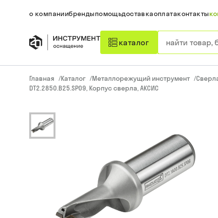
о компании
бренды
помощь
доставка
оплата
контакты
ко
каталог
Главная
/
Каталог
/
Металлорежущий инструмент
/
Сверл
DT2.2850.B25.SP09, Корпус сверла, АКСИС