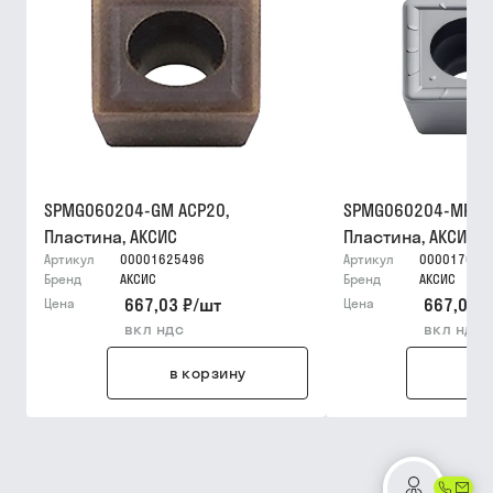
SPMG060204-GM ACP20,
SPMG060204-MP AP
Пластина, АКСИС
Пластина, АКСИС
Артикул
00001625496
Артикул
000017630
Бренд
АКСИС
Бренд
АКСИС
667,03 ₽
/
шт
667,03 ₽
Цена
Цена
вкл ндс
вкл ндс
в корзину
в 