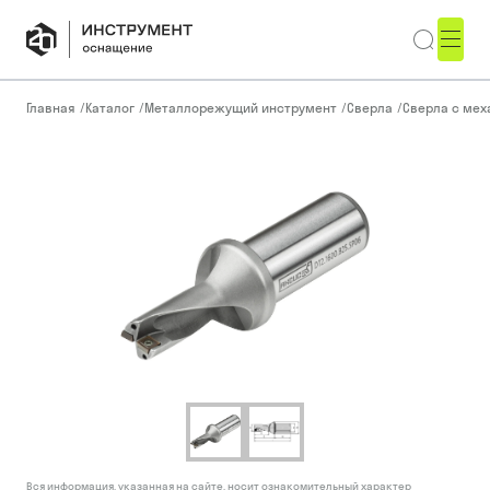
Главная
/
Каталог
/
Металлорежущий инструмент
/
Сверла
/
Сверла с ме
Вся информация, указанная на сайте, носит ознакомительный характер