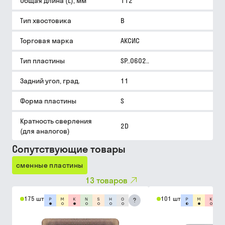
Общая длина (L), мм
112
Тип хвостовика
B
Торговая марка
АКСИС
Тип пластины
SP..0602..
Задний угол, град.
11
Форма пластины
S
Кратность сверления
2D
(для аналогов)
Сопутствующие товары
сменные пластины
13
товаров
175 шт
101 шт
?