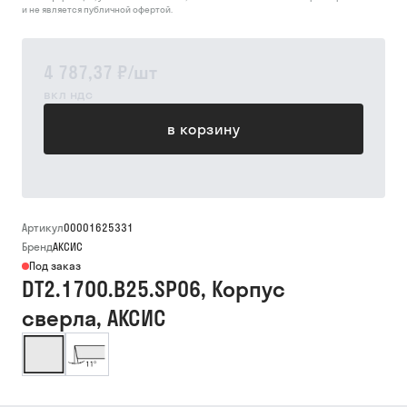
и не является публичной офертой.
4 787,37 ₽
/
шт
вкл ндс
в корзину
Артикул
00001625331
Бренд
АКСИС
Под заказ
DT2.1700.B25.SP06, Корпус
сверла, АКСИС